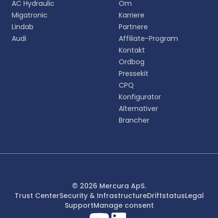
AC Hydraulic
Om
oplevelse.
Migatronic
Karriere
Lindab
Partnere
English
Audi
Affiliate-Program
EN
Kontakt
Ordbog
Deutsch
DE
Pressekit
CPQ
Español
Konfigurator
ES
Alternativer
Brancher
Dansk
DA
Svenska
SV
Italiano
© 2026 Mercura ApS.
IT
Trust Center
Security & Infrastructure
Driftstatus
Legal
Support
Manage consent
Français