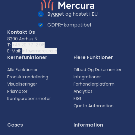
Bygget og hostet i EU
GDPR-kompatibel
Kontakt Os
8200 Aarhus N
T:
+45 20 77 12 96
E-Mail:
info@mercura.io
Kernefunktioner
Flere Funktioner
Alle Funktioner
Tilbud Og Dokumenter
Produktmodellering
Integrationer
Visualiseringer
Forhandlerplatform
Prismotor
Analytics
Konfigurationsmotor
ESG
Quote Automation
Vælg sprog
Cases
Information
Vælg dit foretrukne sprog for en mere personlig