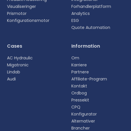
Visualiseringer
Forhandlerplatform
Prismotor
Analytics
Konfigurationsmotor
ESG
Quote Automation
Vælg sprog
Cases
Information
Vælg dit foretrukne sprog for en mere personlig
AC Hydraulic
Om
oplevelse.
Migatronic
Karriere
Lindab
Partnere
English
Audi
Affiliate-Program
EN
Kontakt
Ordbog
Deutsch
DE
Pressekit
CPQ
Español
Konfigurator
ES
Alternativer
Brancher
Dansk