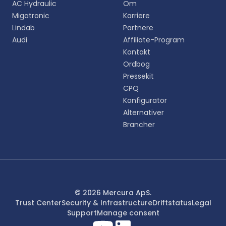
AC Hydraulic
Om
oplevelse.
Migatronic
Karriere
Lindab
Partnere
English
Audi
Affiliate-Program
EN
Kontakt
Ordbog
Deutsch
DE
Pressekit
CPQ
Español
Konfigurator
ES
Alternativer
Brancher
Dansk
DA
Svenska
SV
Italiano
© 2026 Mercura ApS.
IT
Trust Center
Security & Infrastructure
Driftstatus
Legal
Support
Manage consent
Français