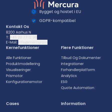
Bygget og hostet i EU
GDPR-kompatibel
Kontakt Os
8200 Aarhus N
T:
+45 20 77 12 96
E-Mail:
info@mercura.io
Kernefunktioner
Flere Funktioner
Alle Funktioner
Tilbud Og Dokumenter
Produktmodellering
Integrationer
Visualiseringer
Forhandlerplatform
Prismotor
Analytics
Konfigurationsmotor
ESG
Quote Automation
Vælg sprog
Cases
Information
Vælg dit foretrukne sprog for en mere personlig