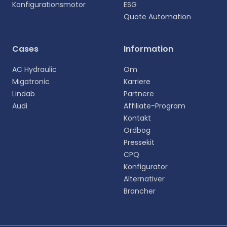
Konfigurationsmotor
ESG
Quote Automation
Vælg sprog
Cases
Information
Vælg dit foretrukne sprog for en mere personlig
AC Hydraulic
Om
oplevelse.
Migatronic
Karriere
Lindab
Partnere
English
Audi
Affiliate-Program
EN
Kontakt
Ordbog
Deutsch
DE
Pressekit
CPQ
Español
Konfigurator
ES
Alternativer
Brancher
Dansk
DA
Svenska