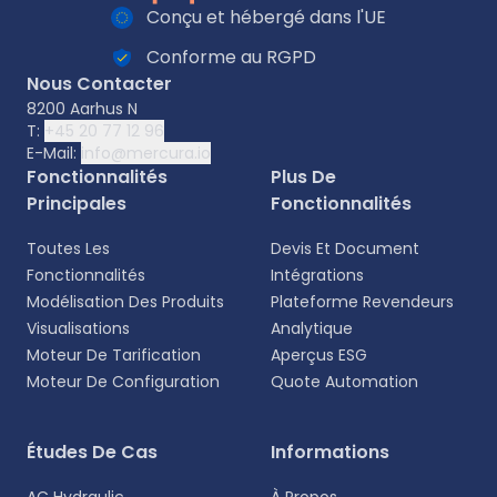
Conçu et hébergé dans l'UE
Conforme au RGPD
Nous Contacter
8200 Aarhus N
T:
+45 20 77 12 96
E-Mail:
info@mercura.io
Fonctionnalités
Plus De
Principales
Fonctionnalités
Toutes Les
Devis Et Document
Fonctionnalités
Intégrations
Modélisation Des Produits
Plateforme Revendeurs
Visualisations
Analytique
Moteur De Tarification
Aperçus ESG
Moteur De Configuration
Quote Automation
Sélectionnez votre langue
Études De Cas
Informations
Choisissez votre langue préférée pour une