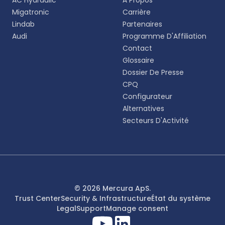
AC Hydraulic
À Propos
expérience plus personnalisée.
Migatronic
Carrière
Lindab
Partenaires
English
Audi
Programme D'Affiliation
EN
Contact
Glossaire
Deutsch
DE
Dossier De Presse
CPQ
Español
Configurateur
ES
Alternatives
Secteurs D'Activité
Dansk
DA
Svenska
SV
Italiano
© 2026 Mercura ApS.
IT
Trust Center
Security & Infrastructure
État du système
Legal
Support
Manage consent
Français
FR