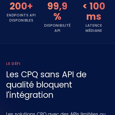
200+
99,9
< 100
%
ms
ENDPOINTS API
DISPONIBLES
DISPONIBILITÉ
LATENCE
API
MÉDIANE
LE DÉFI
Les CPQ sans API de
qualité bloquent
l'intégration
Les solutions CPQ avec des APIs limitées ou