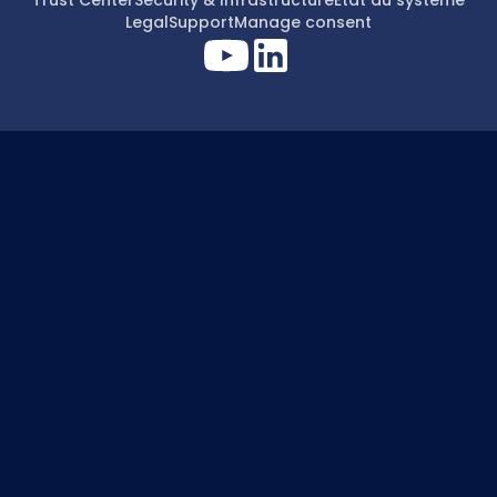
Trust Center
Security & Infrastructure
État du système
Legal
Support
Manage consent