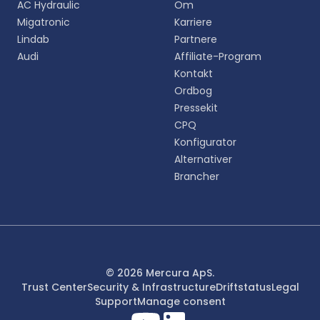
AC Hydraulic
Om
oplevelse.
Migatronic
Karriere
Lindab
Partnere
English
Audi
Affiliate-Program
EN
Kontakt
Ordbog
Deutsch
DE
Pressekit
CPQ
Español
Konfigurator
ES
Alternativer
Brancher
Dansk
DA
Svenska
SV
Italiano
© 2026 Mercura ApS.
IT
Trust Center
Security & Infrastructure
Driftstatus
Legal
Support
Manage consent
Français