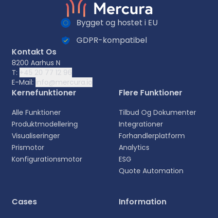
Bygget og hostet i EU
GDPR-kompatibel
Kontakt Os
8200 Aarhus N
T:
+45 20 77 12 96
E-Mail:
info@mercura.io
Kernefunktioner
Flere Funktioner
Alle Funktioner
Tilbud Og Dokumenter
Produktmodellering
Integrationer
Visualiseringer
Forhandlerplatform
Prismotor
Analytics
Konfigurationsmotor
ESG
Quote Automation
Vælg sprog
Cases
Information
Vælg dit foretrukne sprog for en mere personlig