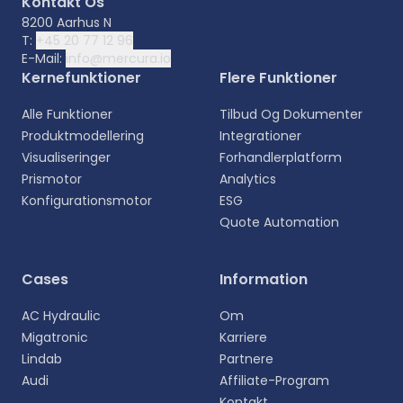
Kontakt Os
8200 Aarhus N
T:
+45 20 77 12 96
E-Mail:
info@mercura.io
Kernefunktioner
Flere Funktioner
Alle Funktioner
Tilbud Og Dokumenter
Produktmodellering
Integrationer
Visualiseringer
Forhandlerplatform
Prismotor
Analytics
Konfigurationsmotor
ESG
Quote Automation
Vælg sprog
Cases
Information
Vælg dit foretrukne sprog for en mere personlig
AC Hydraulic
Om
oplevelse.
Migatronic
Karriere
Lindab
Partnere
English
Audi
Affiliate-Program
EN
Kontakt