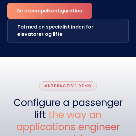
Se eksempelkonfiguration
Tal med en specialist inden for
elevatorer og lifte
INTERACTIVE DEMO
Configure a passenger
lift
the way an
applications engineer