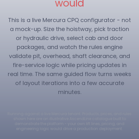
would
This is a live Mercura CPQ configurator - not
a mock-up. Size the hoistway, pick traction
or hydraulic drive, select cab and door
packages, and watch the rules engine
validate pit, overhead, shaft clearance, and
fire-service logic while pricing updates in
real time. The same guided flow turns weeks
of layout iterations into a few accurate
minutes.
Running against a live Mercura tenant. Products, prices, and rules
shown here are an illustrative AscendLine catalogue built to
demonstrate the platform - your own lift lines, pricing, and
engineering logic would drive a production deployment.