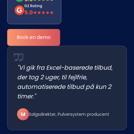
G2 Rating
5.0
Book en demo
"Vi gik fra Excel-baserede tilbud,
der tog 2 uger, til fejlfrie,
automatiserede tilbud på kun 2
timer."
M
Salgsdirektør, Pulversystem producent