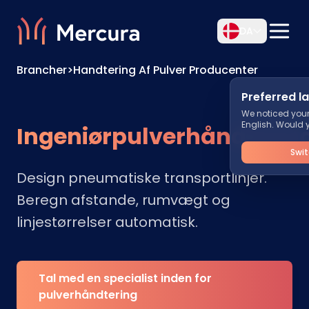
DA
Brancher
>
Handtering Af Pulver Producenter
Preferred 
We noticed your 
English. Would y
Ingeniørpulverhåndterin
Swit
Design pneumatiske transportlinjer.
Beregn afstande, rumvægt og
linjestørrelser automatisk.
Tal med en specialist inden for
pulverhåndtering