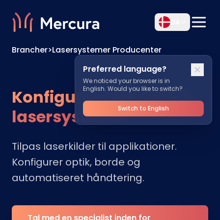
DA
Brancher
>
Lasersystemer Producenter
Preferred language?
We noticed your browser is in
English. Would you like to switch?
Konfigurer industrielle
Switch to English
lasersystemer
Tilpas laserkilder til applikationer.
Konfigurer optik, borde og
automatiseret håndtering.
Tal med en specialist inden for