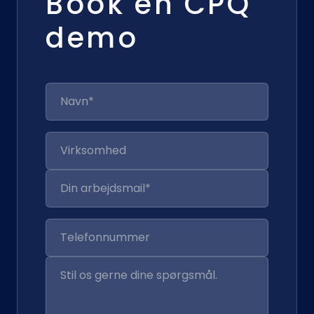
Book en CPQ
demo