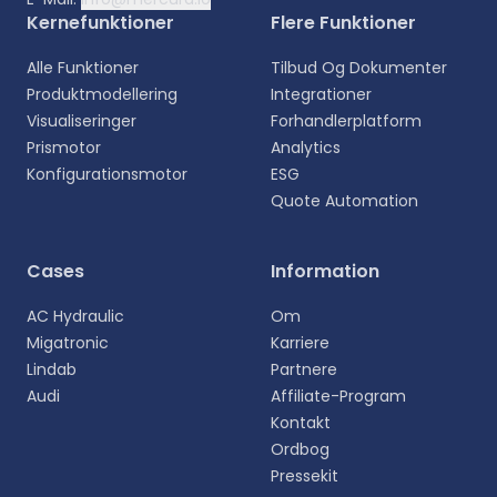
Kernefunktioner
Flere Funktioner
Alle Funktioner
Tilbud Og Dokumenter
Produktmodellering
Integrationer
Visualiseringer
Forhandlerplatform
Prismotor
Analytics
Konfigurationsmotor
ESG
Quote Automation
Vælg sprog
Cases
Information
Vælg dit foretrukne sprog for en mere personlig
AC Hydraulic
Om
oplevelse.
Migatronic
Karriere
Lindab
Partnere
English
Audi
Affiliate-Program
EN
Kontakt
Ordbog
Deutsch
DE
Pressekit