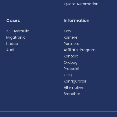
Quote Automation
Vælg sprog
Cases
Information
Vælg dit foretrukne sprog for en mere personlig
AC Hydraulic
Om
oplevelse.
Migatronic
Karriere
Lindab
Partnere
English
Audi
Affiliate-Program
EN
Kontakt
Ordbog
Deutsch
DE
Pressekit
CPQ
Español
Konfigurator
ES
Alternativer
Brancher
Dansk
DA
Svenska
SV