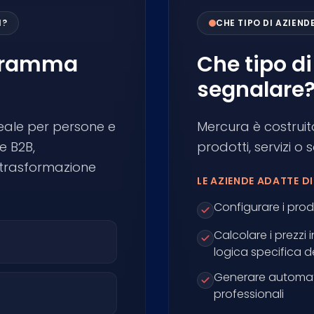
I?
CHE TIPO DI AZIEN
rogramma
Che tipo di
segnalare
deale per persone e
Mercura è costrui
e B2B,
prodotti, servizi o
 trasformazione
LE AZIENDE ADATTE D
Configurare i prod
Calcolare i prezzi 
logica specifica de
Generare automat
professionali