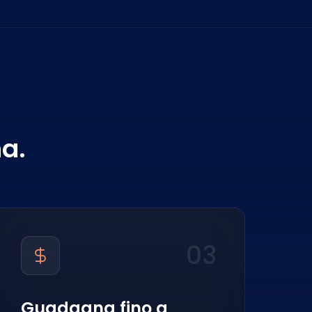
na.
03
Guadagna fino a