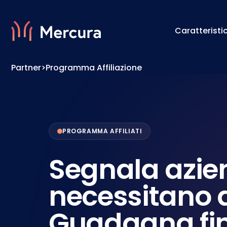
Caratteristi
Partner
>
Programma Affiliazione
Visualizzazioni
Motore 
Modellazione Del Prodotto
Motore 
PROGRAMMA AFFILIATI
Segnala azie
necessitano 
Guadagna fi