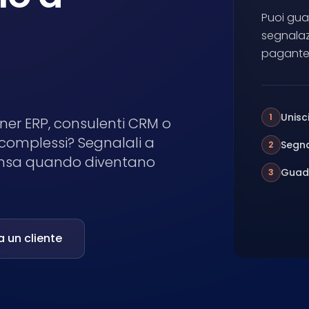
Puoi gua
segnalaz
pagante 
Unisc
1
rtner ERP, consulenti CRM o
complessi? Segnalali a
Segna
2
nsa quando diventano
Guada
3
 un cliente