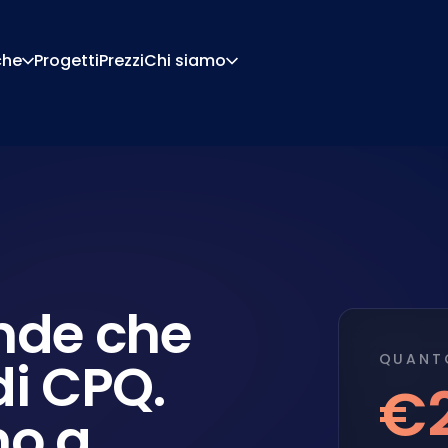
che
Progetti
Prezzi
Chi siamo
Chi Siamo
Carriera
Di Configurazione
Preventivi E Documen
Di Pricing
Integrazioni
Contattaci
Partner
nde che
QUANT
di CPQ.
€
no a