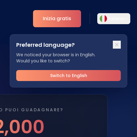
Inizia gratis
Italiano
Selezionare la lingua
Preferred language?
Scegliete la vostra lingua preferita per
ti
Analytics
un'esperienza più personalizzata.
We noticed your browser is in English.
Would you like to switch?
Approfondimenti ESG
English
Deutsch
EN
DE
Switch to English
Español
Dansk
ES
DA
Svenska
Italiano
O PUOI GUADAGNARE?
SV
IT
2,000
Français
日本語
FR
JA