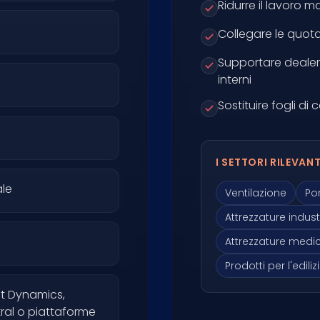
Ridurre il lavoro 
Collegare le quota
Supportare dealer,
interni
Sostituire fogli d
I SETTORI RILEVAN
ale
Ventilazione
Po
Attrezzature industr
Attrezzature medi
Prodotti per l'ediliz
ft Dynamics,
ral o piattaforme