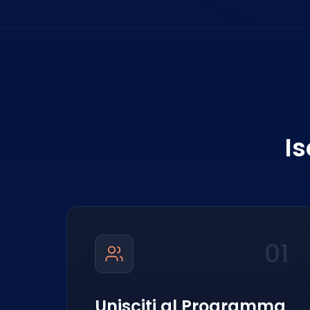
Is
01
Unisciti al Programma