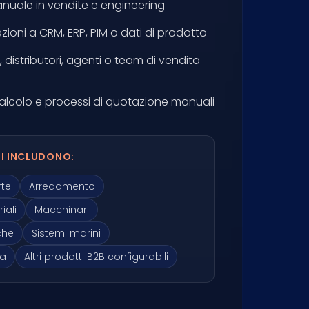
manuale in vendite e engineering
zioni a CRM, ERP, PIM o dati di prodotto
 distributori, agenti o team di vendita
i calcolo e processi di quotazione manuali
TI INCLUDONO:
rte
Arredamento
iali
Macchinari
che
Sistemi marini
ia
Altri prodotti B2B configurabili