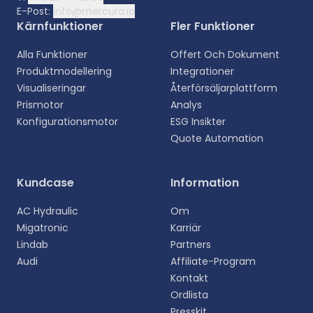
E-Post:
info@mercura.io
Kärnfunktioner
Fler Funktioner
Alla Funktioner
Offert Och Dokument
Produktmodellering
Integrationer
Visualiseringar
Återförsäljarplattform
Prismotor
Analys
Konfigurationsmotor
ESG Insikter
Quote Automation
Välj ditt språk
Kundcase
Information
Välj ditt föredragna språk för en mer personlig
AC Hydraulic
Om
upplevelse.
Migatronic
Karriär
Lindab
Partners
English
Audi
Affiliate-Program
EN
Kontakt
Ordlista
Deutsch
DE
Presskit