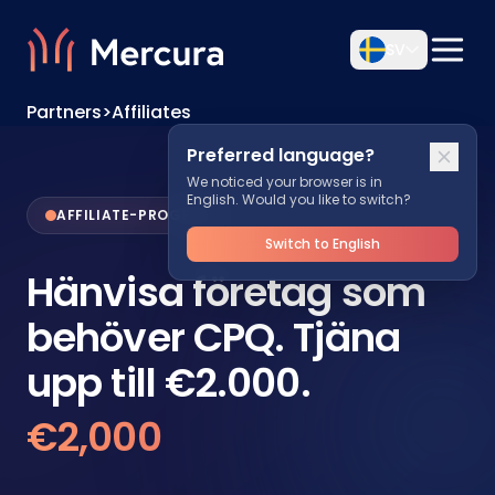
SV
Partners
>
Affiliates
Preferred language?
We noticed your browser is in
English. Would you like to switch?
AFFILIATE-PROGRAM
Switch to English
Hänvisa företag som
behöver CPQ. Tjäna
upp till €2.000.
€2,000