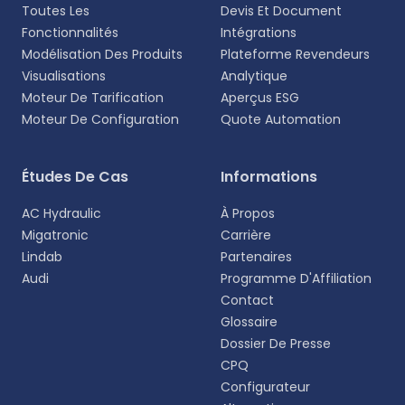
Toutes Les
Devis Et Document
Fonctionnalités
Intégrations
Modélisation Des Produits
Plateforme Revendeurs
Visualisations
Analytique
Moteur De Tarification
Aperçus ESG
Moteur De Configuration
Quote Automation
Sélectionnez votre langue
Études De Cas
Informations
Choisissez votre langue préférée pour une
AC Hydraulic
À Propos
expérience plus personnalisée.
Migatronic
Carrière
Lindab
Partenaires
English
Audi
Programme D'Affiliation
EN
Contact
Glossaire
Deutsch
DE
Dossier De Presse
CPQ
Español
Configurateur
ES