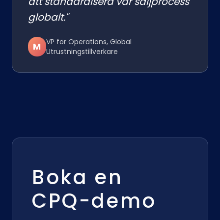
att standardisera vår säljprocess
globalt."
VP för Operations, Global
M
Utrustningstillverkare
Boka en
CPQ-demo