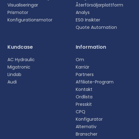
Visualiseringar
Återförsäljarplattform
Prismotor
Analys
Konfigurationsmotor
ESG Insikter
Quote Automation
Välj ditt språk
Kundcase
Information
Välj ditt föredragna språk för en mer personlig
AC Hydraulic
Om
upplevelse.
Migatronic
Karriär
Lindab
Partners
English
Audi
Affiliate-Program
EN
Kontakt
Ordlista
Deutsch
DE
Presskit
CPQ
Español
Konfigurator
ES
Alternativ
Branscher
Dansk