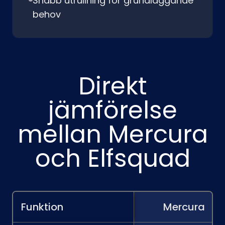
Snabb utrullning för grundläggande
behov
Direkt
jämförelse
mellan Mercura
och Elfsquad
Funktion
Mercura