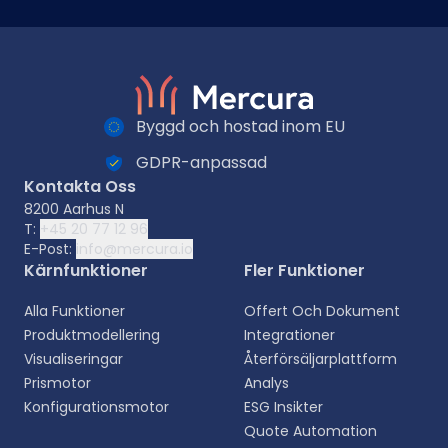
Byggd och hostad inom EU
GDPR-anpassad
Kontakta Oss
8200 Aarhus N
T:
+45 20 77 12 96
E-Post:
info@mercura.io
Kärnfunktioner
Fler Funktioner
Alla Funktioner
Offert Och Dokument
Produktmodellering
Integrationer
Visualiseringar
Återförsäljarplattform
Prismotor
Analys
Konfigurationsmotor
ESG Insikter
Quote Automation