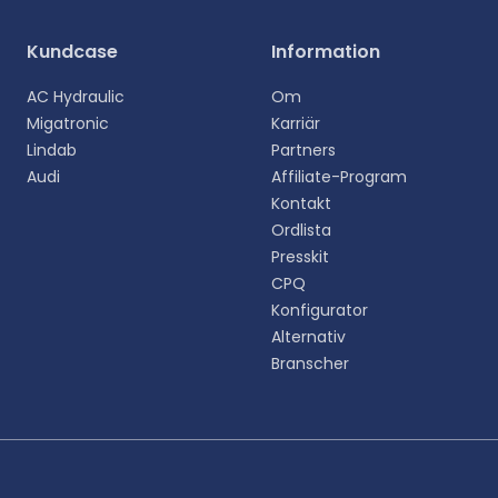
Kundcase
Information
AC Hydraulic
Om
Välj ditt språk
Migatronic
Karriär
Lindab
Partners
Välj ditt föredragna språk för en mer personlig
upplevelse.
Audi
Affiliate-Program
Kontakt
Ordlista
English
Presskit
EN
CPQ
Deutsch
Konfigurator
DE
Alternativ
Branscher
Español
ES
Dansk
DA