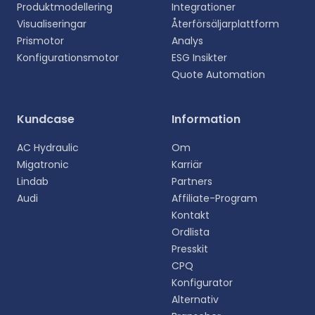
Produktmodellering
Integrationer
Visualiseringar
Återförsäljarplattform
Prismotor
Analys
Konfigurationsmotor
ESG Insikter
Quote Automation
Välj ditt språk
Kundcase
Information
Välj ditt föredragna språk för en mer personlig
AC Hydraulic
Om
upplevelse.
Migatronic
Karriär
Lindab
Partners
English
Audi
Affiliate-Program
EN
Kontakt
Ordlista
Deutsch
DE
Presskit
CPQ
Español
Konfigurator
ES
Alternativ