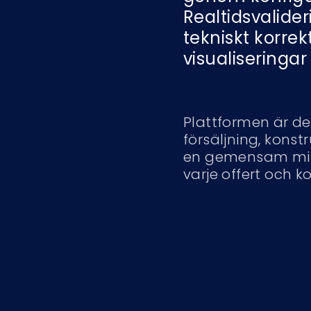
Realtidsvalideri
tekniskt korr
visualiseringa
Plattformen är de
försäljning, kons
en gemensam miljö
varje offert och ko