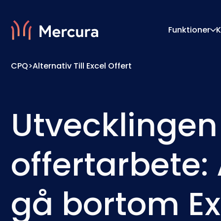
Funktioner
K
CPQ
>
Alternativ Till Excel Offert
Visualiseringar
Konfig
Produktmodellering
Prismo
Utvecklingen
offertarbete: 
gå bortom Ex