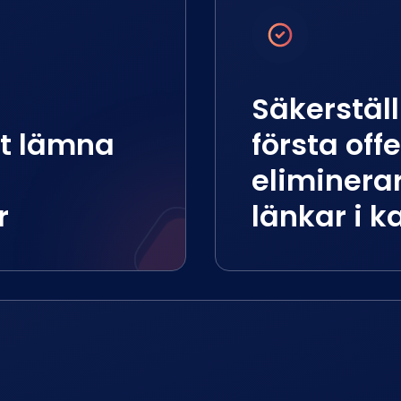
Säkerställ
tt lämna
första offe
eliminerar
r
länkar i k