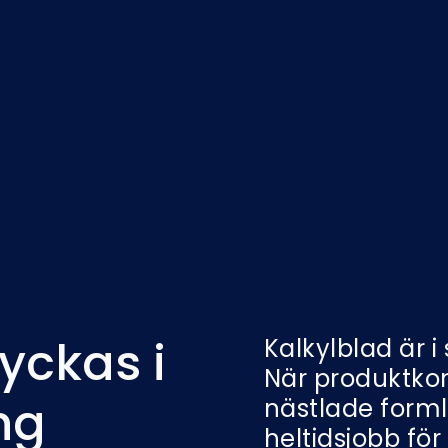
lyckas i
Kalkylblad är i
När produktkom
ng
nästlade form
heltidsjobb för 