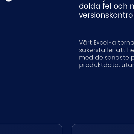
dolda fel oc
versionskontrol
Vårt Excel-alterna
säkerställer att h
med de senaste pr
produktdata, utan 