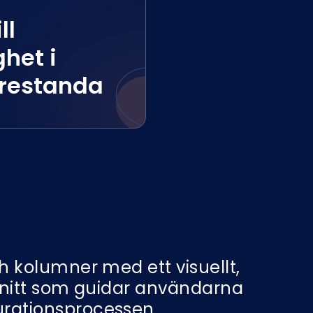
ll
het i
prestanda
ch kolumner med ett visuellt,
ssnitt som guidar användarna
rationsprocessen.