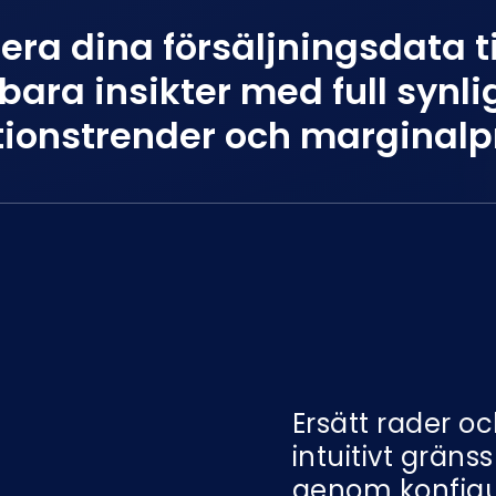
ra dina försäljningsdata ti
ara insikter med full synlig
tionstrender och marginal
Ersätt rader o
intuitivt grän
genom konfigu