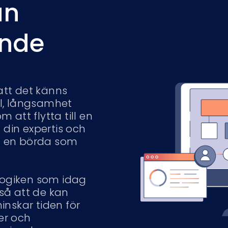
ån
ende
 att det känns
l, långsamhet
att flytta till en
 din expertis och
än en börda som
ogiken som idag
 så att de kan
inskar tiden för
ter och