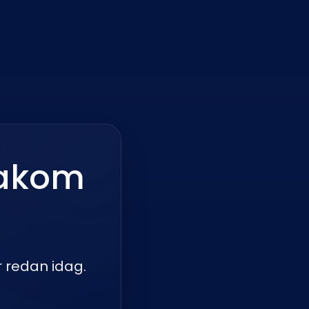
bakom
r redan idag.