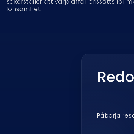
säkerställer att varje affär prissätts för 
lönsamhet.
Redo
Påbörja resa