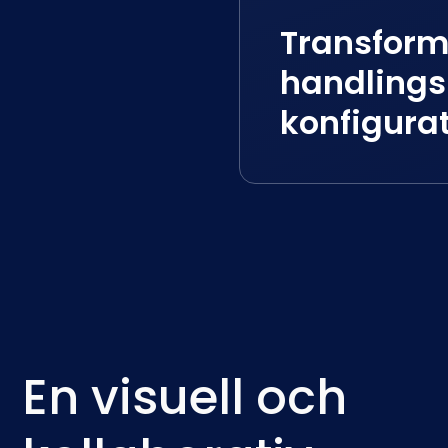
Transforme
handlingsb
konfigura
En visuell och