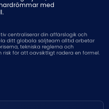
h mardrömmar med
l.
tiv centraliserar din affärslogik och
ela ditt globala säljteam alltid arbetar
iserna, tekniska reglerna och
risk för att oavsiktligt radera en formel.