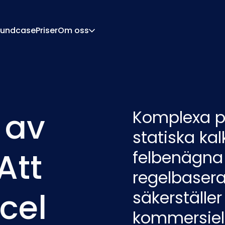
undcase
Priser
Om oss
Om
Karriär
urationsmotor
Offert Och Dokumen
tor
Integrationer
 av
Komplexa p
Kontakt
Partners
statiska kal
Att
felbenägna E
regelbasera
cel
säkerställe
kommersiel