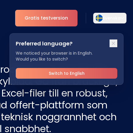
Gratis testversion
Svenska
Välj ditt språk
Preferred language?
Välj ditt föredragna språk för en mer
t
Analys
personlig upplevelse.
We noticed your browser is in English.
Would you like to switch?
ESG Insikter
rodukter kräver mer än
English
Deutsch
EN
DE
Switch to English
kylblad. Gå från bräckliga,
Español
Dansk
xcel-filer till en robust,
ES
DA
d offert-plattform som
Svenska
Italiano
SV
IT
r teknisk noggrannhet och
Français
日本語
l snabbhet.
FR
JA