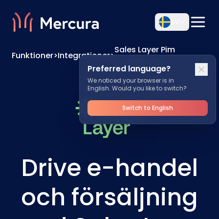
SV
Sales Layer Pim
Funktioner
>
Integrationer
>
Configurator
Preferred language?
We noticed your browser is in
English. Would you like to switch?
Switch to English
Drive e-handel
och försäljning