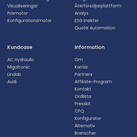
Visualiseringar
Återförsäljarplattform
Prismotor
Analys
Konfigurationsmotor
ESG Insikter
Quote Automation
Kundcase
Information
AC Hydraulic
Om
Migatronic
Karriär
Lindab
Partners
Audi
Affiliate-Program
Kontakt
Ordlista
Presskit
CPQ
Konfigurator
Välj ditt språk
Alternativ
Välj ditt föredragna språk för en mer personlig
Branscher
upplevelse.