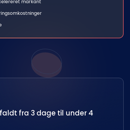
celereret markant
ringsomkostninger
e
faldt fra 3 dage til under 4