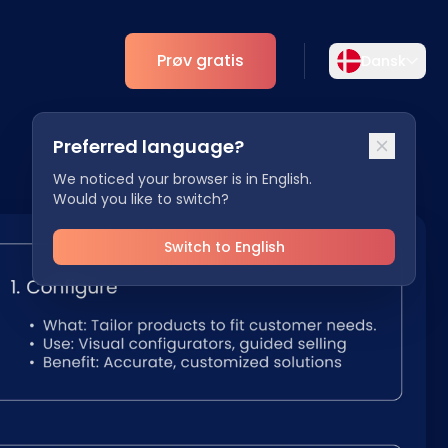
Prøv gratis
Dansk
Vælg sprog
Preferred language?
Vælg dit foretrukne sprog for en mere
r
Analytics
personlig oplevelse.
We noticed your browser is in English.
Would you like to switch?
ESG
English
Deutsch
EN
DE
Switch to English
Español
Dansk
ES
DA
Svenska
Italiano
SV
IT
Français
日本語
FR
JA