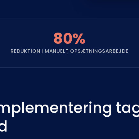
80%
REDUKTION I MANUELT OPSÆTNINGSARBEJDE
plementering tag
id