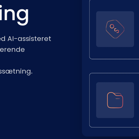
ing
 AI-assisteret
terende
issætning.