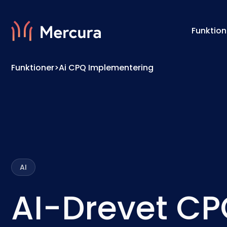
Funktion
Funktioner
>
Ai CPQ Implementering
Visualiseringer
Konfig
Produktmodellering
Prismo
AI
AI-Drevet C