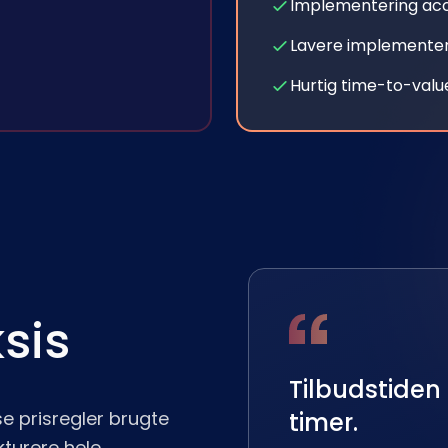
Implementering ac
Lavere implemente
Hurtig time-to-valu
sis
Tilbudstiden 
 prisregler brugte
timer.
kturere hele