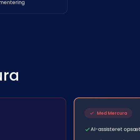
mentering
ura
Med Mercura
AI-assisteret opsæt