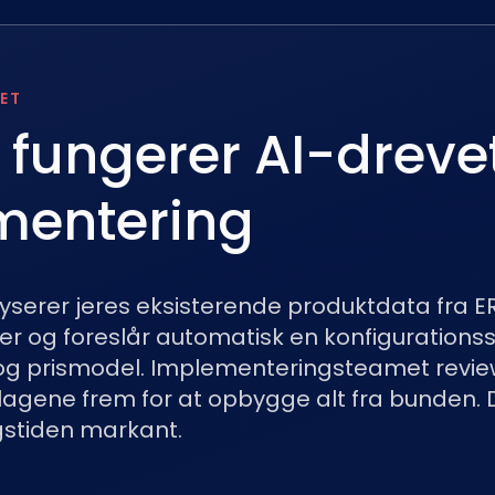
ET
fungerer AI-dreve
mentering
yserer jeres eksisterende produktdata fra ERP
r og foreslår automatisk en konfigurationsst
og prismodel. Implementeringsteamet revie
agene frem for at opbygge alt fra bunden. 
stiden markant.