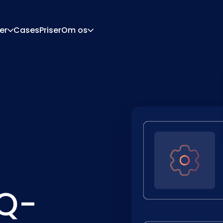
er
Cases
Priser
Om os
Om
Karriere
urationsmotor
Tilbud Og Dokumente
tor
Integrationer
Kontakt
Partnere
PQ-