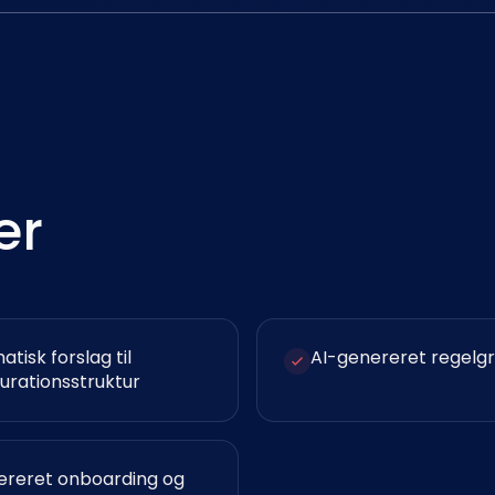
er
tisk forslag til
AI-genereret regelg
urationsstruktur
ereret onboarding og