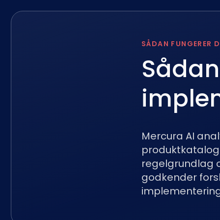
SÅDAN FUNGERER D
Sådan 
imple
Mercura AI anal
produktkataloge
regelgrundlag 
godkender forsl
implementering