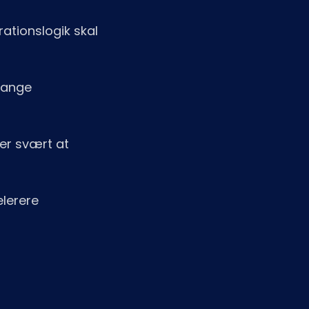
ationslogik skal
mange
er svært at
elerere