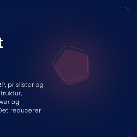
t
, prislister og
ruktur,
wer og
Det reducerer