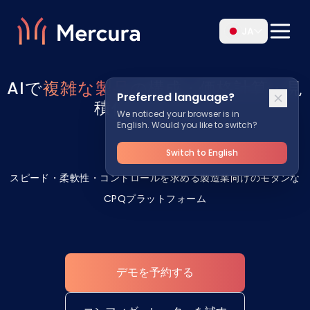
JA
AIで
複雑な製品
の構成・価格計算・見
Preferred language?
積作成を効率化
We noticed your browser is in
English. Would you like to switch?
Switch to English
スピード・柔軟性・コントロールを求める製造業向けのモダンな
CPQプラットフォーム
デモを予約する