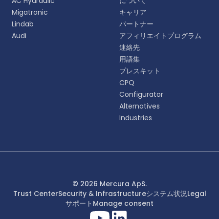
AC Hydraulic
について
語をお選びください。
Migatronic
キャリア
Lindab
パートナー
English
Audi
アフィリエイトプログラム
EN
連絡先
用語集
Deutsch
DE
プレスキット
CPQ
Español
Configurator
ES
Alternatives
Industries
Dansk
DA
Svenska
SV
Italiano
© 2026 Mercura ApS.
IT
Trust Center
Security & Infrastructure
システム状況
Legal
サポート
Manage consent
Français
FR