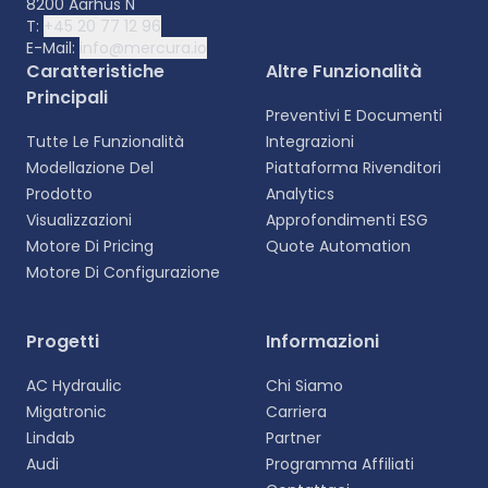
8200 Aarhus N
T:
+45 20 77 12 96
E-Mail:
info@mercura.io
Caratteristiche
Altre Funzionalità
Principali
Preventivi E Documenti
Tutte Le Funzionalità
Integrazioni
Modellazione Del
Piattaforma Rivenditori
Prodotto
Analytics
Visualizzazioni
Approfondimenti ESG
Motore Di Pricing
Quote Automation
Motore Di Configurazione
Progetti
Informazioni
AC Hydraulic
Chi Siamo
Migatronic
Carriera
Lindab
Partner
Audi
Programma Affiliati