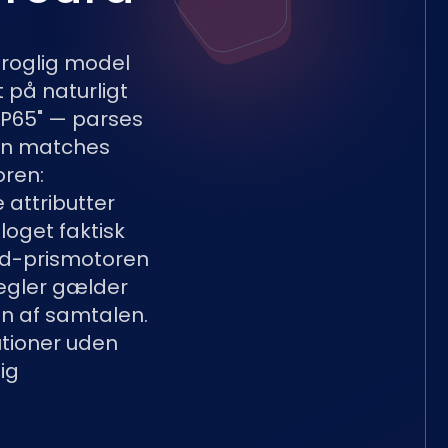
roglig model
 på naturligt
IP65" — parses
nen matches
oren:
attributter
loget faktisk
rd-prismotoren
egler gælder
gen af samtalen.
utioner uden
ig