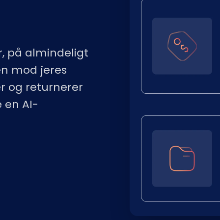
r, på almindeligt
n mod jeres
er og returnerer
e en AI-