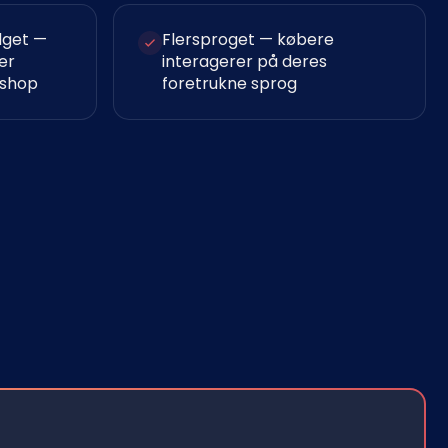
dget —
Flersproget — købere
er
interagerer på deres
bshop
foretrukne sprog