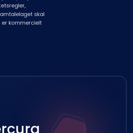
tetsregler,
Samtalelaget skal
n er kommercielt
ercura