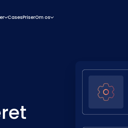
er
Cases
Priser
Om os
Om
Karriere
urationsmotor
Tilbud Og Dokumente
tor
Integrationer
Kontakt
Partnere
ret