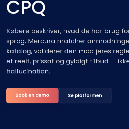
CPQ
Købere beskriver, hvad de har brug fo
sprog. Mercura matcher anmodninge
katalog, validerer den mod jeres regl
et reelt, prissat og gyldigt tilbud — ikk
hallucination.
Book en demo
Se platformen