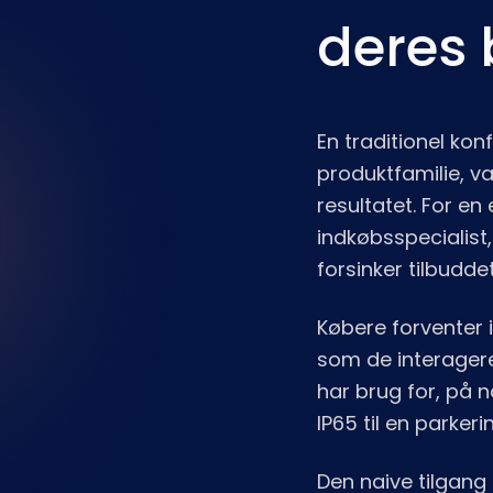
deres
En traditionel ko
produktfamilie, v
resultatet. For en 
indkøbsspecialist,
forsinker tilbudde
Købere forventer
som de interagere
har brug for, på 
IP65 til en parkeri
Den naive tilgang 