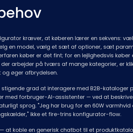
 behov
nfigurator kræver, at køberen lærer en sekvens: væ
ælg en model, vælg et sæt af optioner, sæt param
erfaren køber er det fint; for en lejlighedsvis køber 
 der arbejder på tværs af mange kategorier, er kliks
t og øger afbrydelsen.
 i stigende grad at interagere med B2B-kataloge
r med forbruger-AI-assistenter — ved at beskrive
naturligt sprog. "Jeg har brug for en 60W varmhvi
ngskælder," ikke et fire-trins konfigurator-flow.
— at koble en generisk chatbot til et produktkatalog