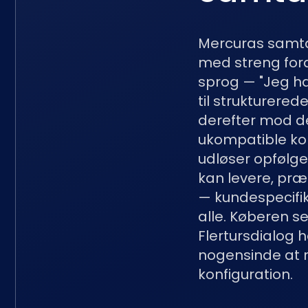
Mercuras samta
med streng fora
sprog — "Jeg h
til strukturere
derefter mod de
ukompatible ko
udløser opfølge
kan levere, pr
— kundespecifi
alle. Køberen se
Flertursdialog h
nogensinde at r
konfiguration.