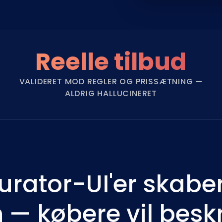
Reelle tilbud
VALIDERET MOD REGLER OG PRISSÆTNING —
ALDRIG HALLUCINERET
urator-UI'er skabe
n — købere vil besk