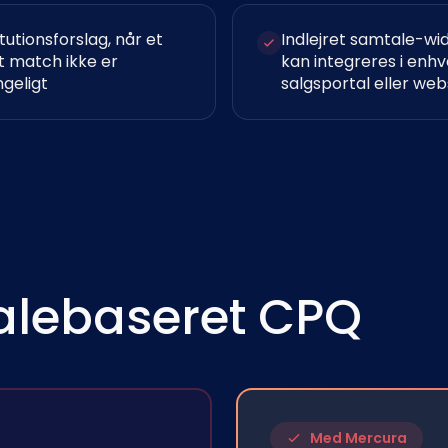
tutionsforslag, når et
Indlejret samtale-wi
t match ikke er
kan integreres i enhv
geligt
salgsportal eller we
talebaseret CPQ
Med Mercura