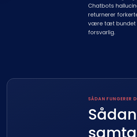
Chatbots hallucine
returnerer forker
være tæt bundet t
forsvarlig.
SÅDAN FUNGERER D
Sådan
samtal