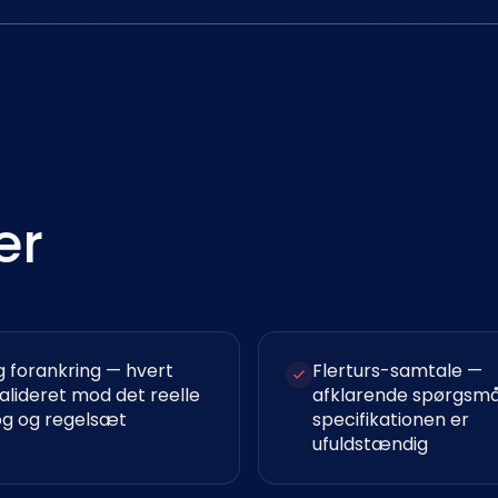
er
g forankring — hvert
Flerturs-samtale —
alideret mod det reelle
afklarende spørgsmål
og og regelsæt
specifikationen er
ufuldstændig