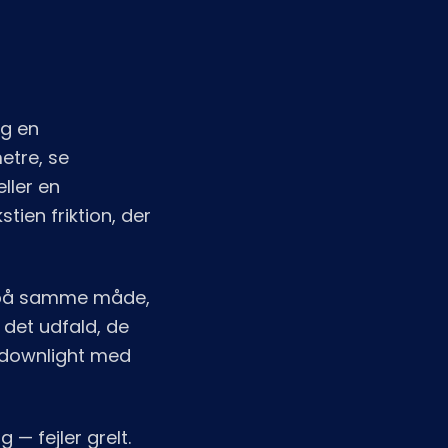
lg en
etre, se
eller en
tien friktion, der
r på samme måde,
 det udfald, de
d downlight med
 — fejler grelt.