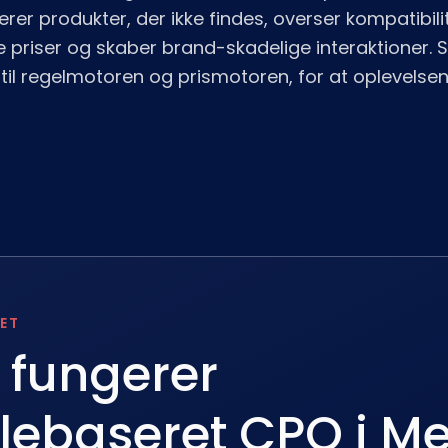
rer produkter, der ikke findes, overser kompatibili
te priser og skaber brand-skadelige interaktioner. 
il regelmotoren og prismotoren, for at oplevelse
ET
 fungerer
ebaseret CPQ i M