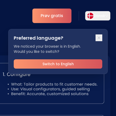
Prøv gratis
Dansk
Vælg sprog
Preferred language?
Vælg dit foretrukne sprog for en mere
r
Analytics
personlig oplevelse.
We noticed your browser is in English.
Would you like to switch?
ESG
English
Deutsch
EN
DE
Switch to English
Español
Dansk
ES
DA
Svenska
Italiano
SV
IT
Français
日本語
FR
JA