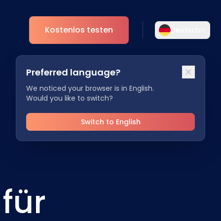
Kostenlos testen
Deutsch
Wählen Sie Ihre Sprache aus
Preferred language?
Wählen Sie Ihre bevorzugte Sprache für
nt
Analytics
eine persönlichere Erfahrung.
We noticed your browser is in English.
Would you like to switch?
ESG
English
Deutsch
EN
DE
Switch to English
Español
Dansk
ES
DA
Svenska
Italiano
SV
IT
für
Français
日本語
FR
JA