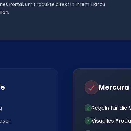
enes Portal, um Produkte direkt in Ihrem ERP zu
llen.
fe
Mercura
g
Regeln für die 
esen
Visuelles Prod