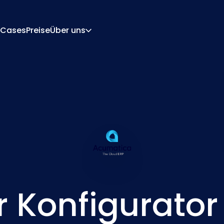
Cases
Preise
Über uns
Über Uns
Karriere
rations-Engine
Angebot Und Dokume
 Engine
Integrationen
Kontakt
Partner
r Konfigurator 