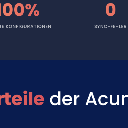
100%
0
GE KONFIGURATIONEN
SYNC-FEHLER
teile
der Acu