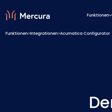
Funktionen
Funktionen
>
Integrationen
>
Acumatica Configurator
Visualisierungen
Konfigu
Produktmodellierung
Pricing
De