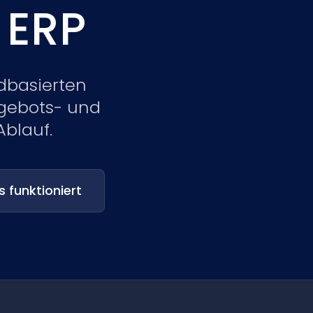
 ERP
Nederlands
NL
dbasierten
ngebots- und
Ablauf.
s funktioniert