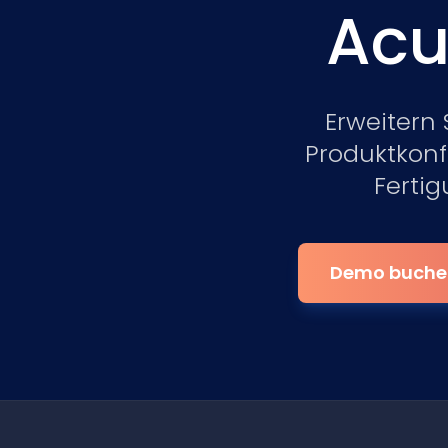
Acu
Erweitern
Produktkonf
Fertig
Demo buchen 