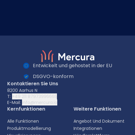
Entwickelt und gehostet in der EU
DSGVO-konform
Kontaktieren Sie Uns
8200 Aarhus N
T:
+49 211 87973996665
Wählen Sie Ihre Sprache aus
E-Mail:
info@mercura.io
Kernfunktionen
Weitere Funktionen
Wählen Sie Ihre bevorzugte Sprache für eine
persönlichere Erfahrung.
Alle Funktionen
Angebot Und Dokument
Produktmodellierung
Integrationen