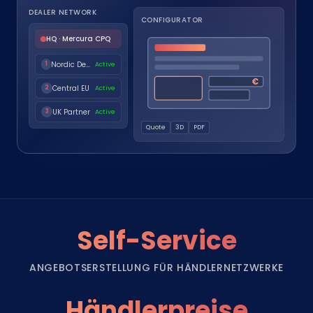
DEALER NETWORK
CONFIGURATOR
HQ · Mercura CPQ
Nordic Dealer
Active
1
€
Central EU
Active
2
UK Partner
Active
3
Quote
3D
PDF
Self-Service
ANGEBOTSERSTELLUNG FÜR HÄNDLERNETZWERKE
Händlerpreise