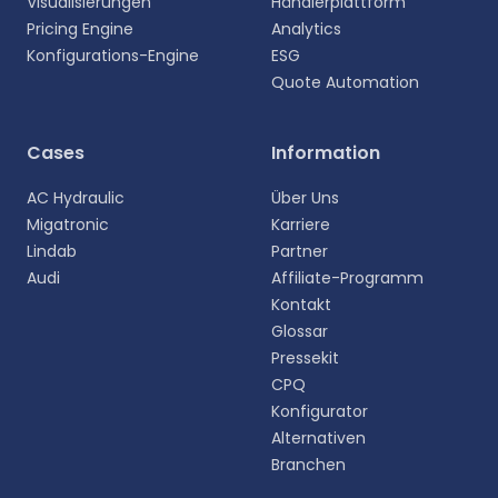
English
Visualisierungen
Händlerplattform
EN
Pricing Engine
Analytics
Konfigurations-Engine
ESG
Deutsch
Quote Automation
DE
Español
Cases
Information
ES
AC Hydraulic
Über Uns
Dansk
DA
Migatronic
Karriere
Lindab
Partner
Svenska
Audi
Affiliate-Programm
SV
Kontakt
Glossar
Italiano
IT
Pressekit
CPQ
Français
Konfigurator
FR
Alternativen
Branchen
日本語
JA