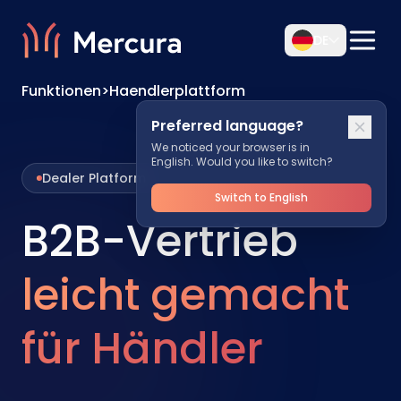
DE
Funktionen
>
Haendlerplattform
Preferred language?
We noticed your browser is in
English. Would you like to switch?
Dealer Platform
Switch to English
B2B-Vertrieb
leicht gemacht
für Händler