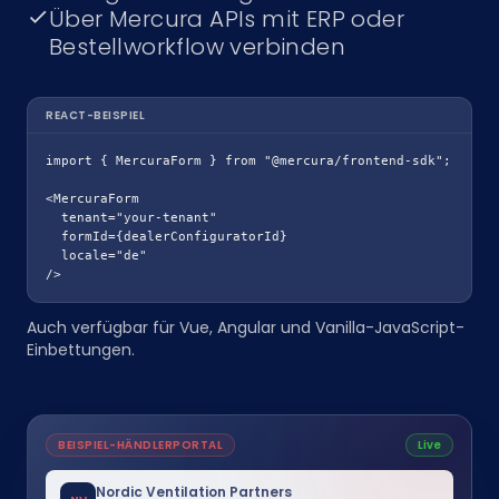
Über Mercura APIs mit ERP oder
Bestellworkflow verbinden
REACT-BEISPIEL
import { MercuraForm } from "@mercura/frontend-sdk";

<MercuraForm

  tenant="your-tenant"

  formId={dealerConfiguratorId}

  locale="de"

/>
Auch verfügbar für Vue, Angular und Vanilla-JavaScript-
Einbettungen.
BEISPIEL-HÄNDLERPORTAL
Live
Nordic Ventilation Partners