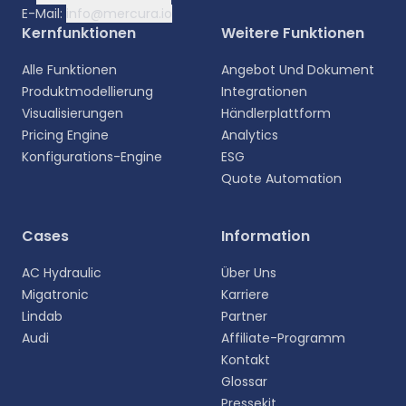
E-Mail:
info@mercura.io
Kernfunktionen
Weitere Funktionen
Alle Funktionen
Angebot Und Dokument
Produktmodellierung
Integrationen
Visualisierungen
Händlerplattform
Pricing Engine
Analytics
Konfigurations-Engine
ESG
Quote Automation
Wählen Sie Ihre Sprache aus
Cases
Information
Wählen Sie Ihre bevorzugte Sprache für eine
AC Hydraulic
Über Uns
persönlichere Erfahrung.
Migatronic
Karriere
Lindab
Partner
English
Audi
Affiliate-Programm
EN
Kontakt
Glossar
Deutsch
DE
Pressekit