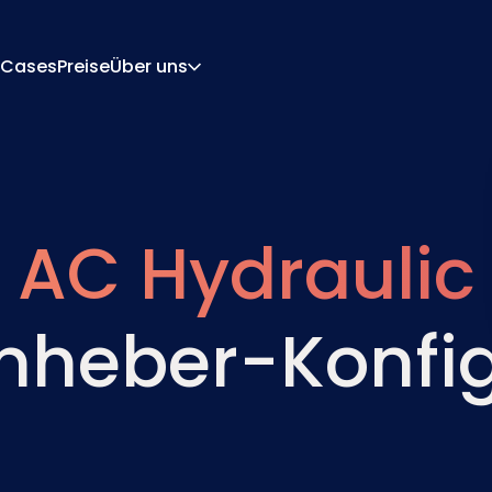
Cases
Preise
Über uns
Über Uns
Karriere
rations-Engine
Angebot Und Dokume
 Engine
Integrationen
AC Hydraulic
Kontakt
Partner
nheber-Konfig