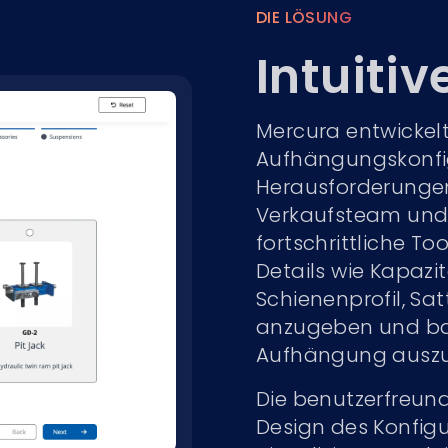
DIE LÖSUNG
Intuitiv
Mercura entwickelt
Aufhängungskonfig
Herausforderungen
Verkaufsteam und 
fortschrittliche T
Details wie Kapazi
Schienenprofil, S
anzugeben und ba
Aufhängung ausz
Die benutzerfreund
Design des Konfigur