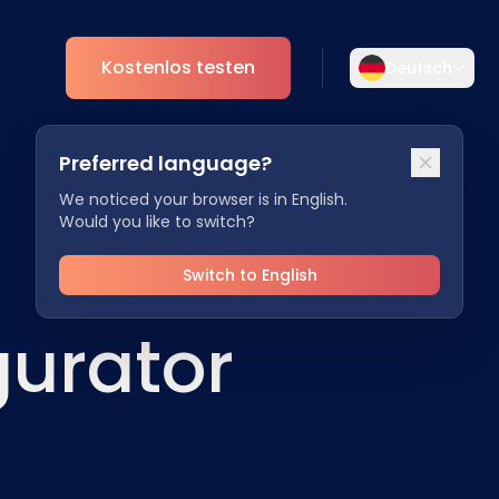
Kostenlos testen
Deutsch
Wählen Sie Ihre Sprache aus
Preferred language?
Wählen Sie Ihre bevorzugte Sprache für
nt
Analytics
eine persönlichere Erfahrung.
We noticed your browser is in English.
Would you like to switch?
ESG
English
Deutsch
EN
DE
Switch to English
Español
Dansk
urator
ES
DA
Svenska
Italiano
SV
IT
Français
日本語
FR
JA