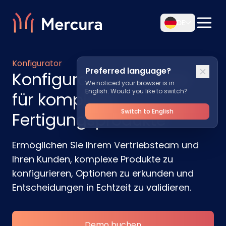
DE
Konfigurator
Preferred language?
Konfigurator-Software
We noticed your browser is in
English. Would you like to switch?
für komplexe
Switch to English
Fertigungsprodukte
Ermöglichen Sie Ihrem Vertriebsteam und
Ihren Kunden, komplexe Produkte zu
konfigurieren, Optionen zu erkunden und
Entscheidungen in Echtzeit zu validieren.
Demo buchen