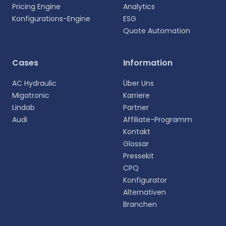
Pricing Engine
Analytics
Konfigurations-Engine
ESG
Quote Automation
Wählen Sie Ihre Sprache aus
Cases
Information
Wählen Sie Ihre bevorzugte Sprache für eine
AC Hydraulic
Über Uns
persönlichere Erfahrung.
Migatronic
Karriere
Lindab
Partner
English
Audi
Affiliate-Programm
EN
Kontakt
Glossar
Deutsch
DE
Pressekit
CPQ
Español
Konfigurator
ES
Alternativen
Branchen
Dansk
DA