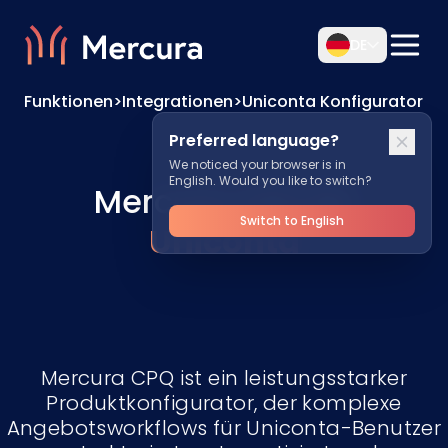
DE
Funktionen
>
Integrationen
>
Uniconta Konfigurator
Preferred language?
We noticed your browser is in
English. Would you like to switch?
Mercura CPQ für
Switch to English
Uniconta
Mercura CPQ ist ein leistungsstarker
Produktkonfigurator, der komplexe
Angebotsworkflows für Uniconta-Benutzer