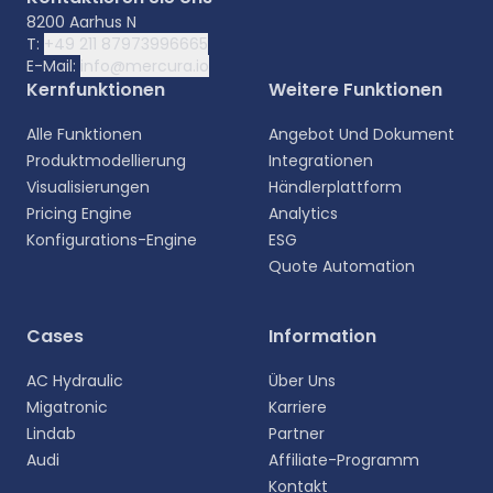
8200 Aarhus N
T:
+49 211 87973996665
E-Mail:
info@mercura.io
Kernfunktionen
Weitere Funktionen
Alle Funktionen
Angebot Und Dokument
Produktmodellierung
Integrationen
Visualisierungen
Händlerplattform
Pricing Engine
Analytics
Konfigurations-Engine
ESG
Quote Automation
Wählen Sie Ihre Sprache aus
Cases
Information
Wählen Sie Ihre bevorzugte Sprache für eine
AC Hydraulic
Über Uns
persönlichere Erfahrung.
Migatronic
Karriere
Lindab
Partner
English
Audi
Affiliate-Programm
EN
Kontakt