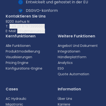
Entwickelt und gehostet in der EU
DSGVO-konform
Kontaktieren Sie Uns
8200 Aarhus N
T:
+49 211 87973996665
E-Mail:
info@mercura.io
Kernfunktionen
Weitere Funktionen
Alle Funktionen
Angebot Und Dokument
Produktmodellierung
Integrationen
Visualisierungen
Händlerplattform
Pricing Engine
Analytics
Konfigurations-Engine
ESG
Quote Automation
Wählen Sie Ihre Sprache aus
Cases
Information
Wählen Sie Ihre bevorzugte Sprache für eine
AC Hydraulic
Über Uns
persönlichere Erfahrung.
Migatronic
Karriere