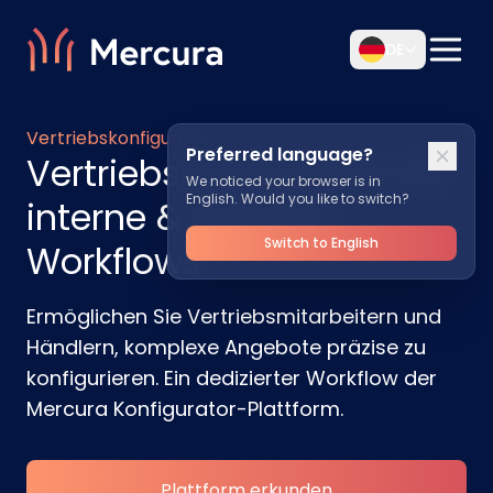
DE
Vertriebskonfigurator
Preferred language?
Vertriebskonfigurator für
We noticed your browser is in
English. Would you like to switch?
interne & Händler-
Switch to English
Workflows
Ermöglichen Sie Vertriebsmitarbeitern und
Händlern, komplexe Angebote präzise zu
konfigurieren. Ein dedizierter Workflow der
Mercura Konfigurator-Plattform.
Plattform erkunden