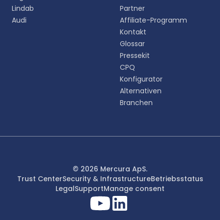
Lindab
Partner
English
Audi
Affiliate-Programm
EN
Kontakt
Glossar
Deutsch
DE
Pressekit
CPQ
Español
Konfigurator
ES
Alternativen
Branchen
Dansk
DA
Svenska
SV
Italiano
© 2026 Mercura ApS.
IT
Trust Center
Security & Infrastructure
Betriebsstatus
Legal
Support
Manage consent
Français
FR