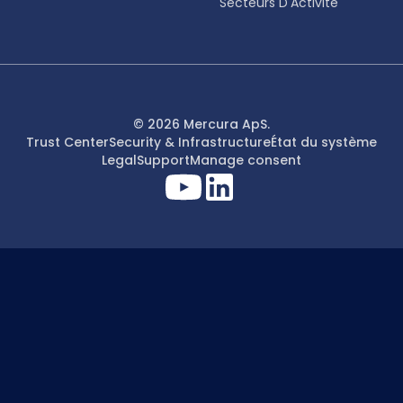
Secteurs D'Activité
© 2026 Mercura ApS.
Trust Center
Security & Infrastructure
État du système
Legal
Support
Manage consent