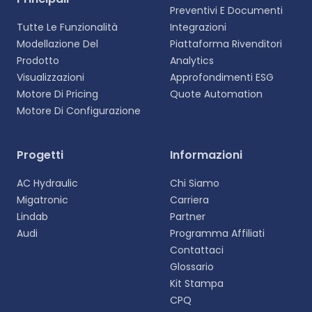
Preventivi E Documenti
Tutte Le Funzionalità
Integrazioni
Modellazione Del
Piattaforma Rivenditori
Prodotto
Analytics
Visualizzazioni
Approfondimenti ESG
Motore Di Pricing
Quote Automation
Motore Di Configurazione
Selezionare la lingua
Progetti
Informazioni
Scegliete la vostra lingua preferita per
AC Hydraulic
Chi Siamo
un'esperienza più personalizzata.
Migatronic
Carriera
Lindab
Partner
English
Audi
Programma Affiliati
EN
Contattaci
Glossario
Deutsch
DE
Kit Stampa
CPQ