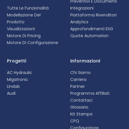
Preventivi E Documenti
Tutte Le Funzionalità
Integrazioni
Modellazione Del
Piattaforma Rivenditori
Prodotto
Analytics
Visualizzazioni
Approfondimenti ESG
Motore Di Pricing
Quote Automation
Motore Di Configurazione
Selezionare la lingua
Progetti
Informazioni
Scegliete la vostra lingua preferita per
AC Hydraulic
Chi Siamo
un'esperienza più personalizzata.
Migatronic
Carriera
Lindab
Partner
English
Audi
Programma Affiliati
EN
Contattaci
Glossario
Deutsch
DE
Kit Stampa
CPQ
Español
Configuratore