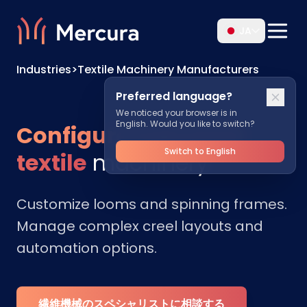
JA
Industries
>
Textile Machinery Manufacturers
Preferred language?
We noticed your browser is in
English. Would you like to switch?
Configure industrial
Switch to English
textile
machinery
Customize looms and spinning frames.
Manage complex creel layouts and
automation options.
繊維機械のスペシャリストに相談する