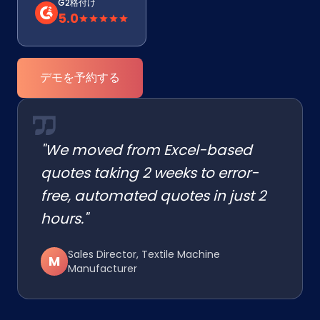
G2格付け
5.0
デモを予約する
"We moved from Excel-based
quotes taking 2 weeks to error-
free, automated quotes in just 2
hours."
Sales Director, Textile Machine
M
Manufacturer