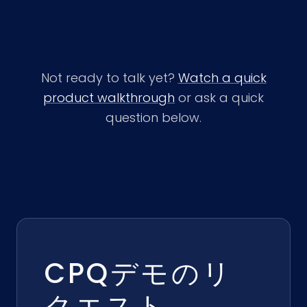
Not ready to talk yet?
Watch a quick
product walkthrough
or ask a quick
question below.
CPQデモのリ
クエスト