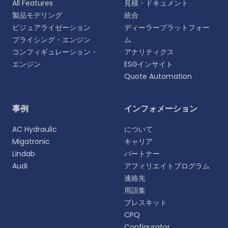
All Features
見積・ドキュメント
製品モデリング
統合
ビジュアライゼーション
ディーラープラットフォー
プライシング・エンジン
ム
コンフィギュレーション・
アナリティクス
エンジン
ESGインサイト
Quote Automation
言語を選択
事例
インフォメーション
よりパーソナライズされた体験のために、お好みの言
AC Hydraulic
について
語をお選びください。
Migatronic
キャリア
Lindab
パートナー
English
Audi
アフィリエイトプログラム
EN
連絡先
用語集
Deutsch
DE
プレスキット
CPQ
Español
Configurator