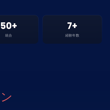
50+
7+
統合
経験年数
ョン