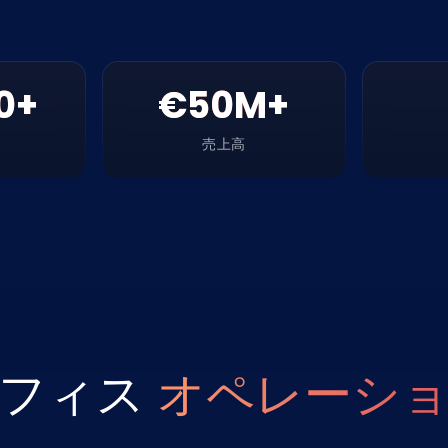
0+
€50M+
売上高
オフィス
オペレーシ