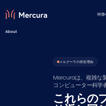
特徴
About
ビジュアライゼーション
コンフ
製品モデリング
プライ
メルクーラの存在理由
Mercuraは、複
コンピューター科学
これらの