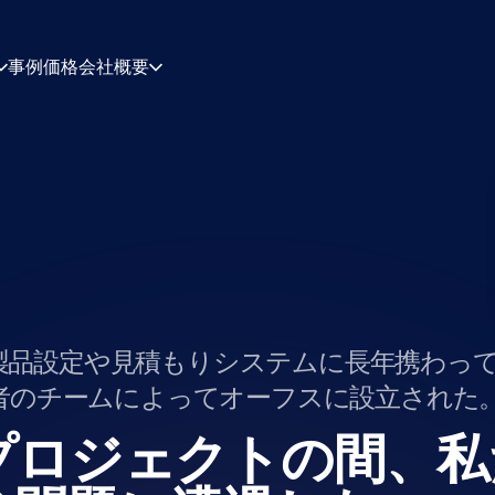
事例
価格
会社概要
について
キャリア
ィギュレーション・エンジン
見積・ドキュメント
シング・エンジン
統合
連絡先
パートナー
雑な製品設定や見積もりシステムに長年携わっ
者のチームによってオーフスに設立された
プロジェクトの間、私