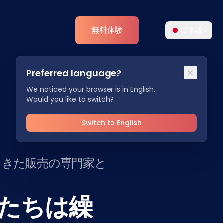
無料体験
日本語
言語を選択
Preferred language?
よりパーソナライズされた体験のために、お好
アナリティクス
みの言語をお選びください。
We noticed your browser is in English.
Would you like to switch?
ESGインサイト
English
Deutsch
EN
DE
Switch to English
Español
Dansk
ES
DA
てきた販売の専門家と
Svenska
Italiano
。
SV
IT
たちは繰
Français
日本語
FR
JA