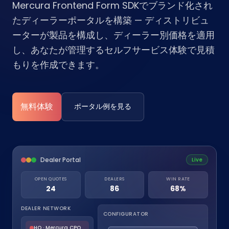
Mercura Frontend Form SDKでブランド化され
たディーラーポータルを構築 — ディストリビュ
ーターが製品を構成し、ディーラー別価格を適用
し、あなたが管理するセルフサービス体験で見積
もりを作成できます。
無料体験
ポータル例を見る
Dealer Portal
Live
OPEN QUOTES
DEALERS
WIN RATE
24
86
68%
DEALER NETWORK
CONFIGURATOR
HQ · Mercura CPQ