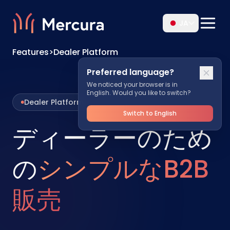
JA
Features
>
Dealer Platform
Preferred language?
We noticed your browser is in
English. Would you like to switch?
Dealer Platform
Switch to English
ディーラーのため
の
シンプルなB2B
販売