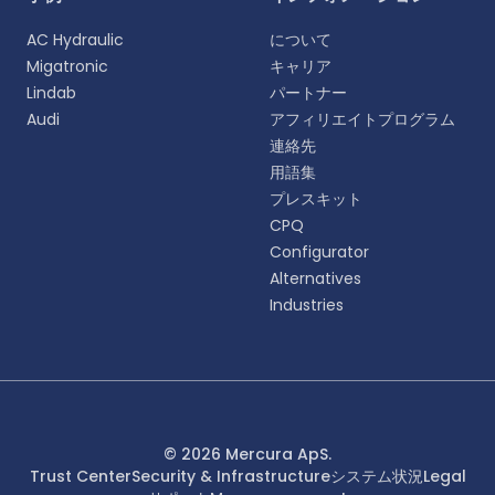
よりパーソナライズされた体験のために、お好みの言
AC Hydraulic
について
語をお選びください。
Migatronic
キャリア
Lindab
パートナー
English
Audi
アフィリエイトプログラム
EN
連絡先
用語集
Deutsch
DE
プレスキット
CPQ
Español
Configurator
ES
Alternatives
Industries
Dansk
DA
Svenska
SV
Italiano
© 2026 Mercura ApS.
IT
Trust Center
Security & Infrastructure
システム状況
Legal