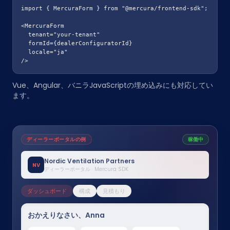
import { MercuraForm } from "@mercura/frontend-sdk";

<MercuraForm

  tenant="your-tenant"

  formId={dealerConfiguratorId}

  locale="ja"

/>
Vue、Angular、バニラJavaScriptの埋め込みにも対応してい
ます。
ディーラーポータルの例
稼働中
Nordic Ventilation Partners
NV
ディーラーポータル · Mercura SDK
ダッシュボード
構成
見積もり
おかえりなさい、Anna