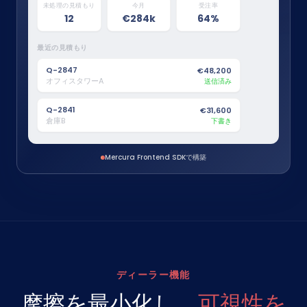
未処理の見積もり
風量
今月
受注率
Q-2847
6月12日
4,200 m³/h
12
€284k
64%
オフィスタワーA
送信済み
熱回収
最近の見積もり
Q-2839
6月9日
ロータリー熱交換器
学校改修
受注
Q-2847
€48,200
オフィスタワーA
送信済み
制御システム
Q-2831
6月4日
BMS連携
小売店4
送信済み
Q-2841
€31,600
倉庫B
下書き
ディーラー正味価格
€24,850
Mercura Frontend SDKで構築
見積PDFを生成
ディーラー機能
摩擦を最小化し、
可視性を