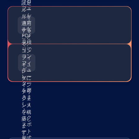
プロ
設定
フェ
ルー
ッシ
ルを
ョナ
適用
ルな
する
PDF
こと
見積
で、
りで
コン
コン
フィ
フィ
ギュ
ギュ
レー
レー
タに
ター
イン
を磨
テリ
きま
ジェ
しょ
ンス
う。
を構
エク
築し
スポ
ま
ート
す。
形式