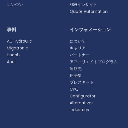
エンジン
ESGインサイト
Quote Automation
言語を選択
事例
インフォメーション
よりパーソナライズされた体験のために、お好みの言
AC Hydraulic
について
語をお選びください。
Migatronic
キャリア
Lindab
パートナー
English
Audi
アフィリエイトプログラム
EN
連絡先
用語集
Deutsch
DE
プレスキット
CPQ
Español
Configurator
ES
Alternatives
Industries
Dansk
DA