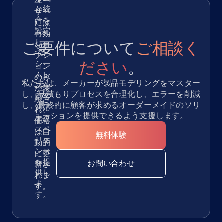
ユー
と統
ザー
合を
には
設定
有効
し
ご要件について
ご相談く
なオ
て、
プシ
ださい
。
シー
ョン
ムレ
のみ
私たちは、メーカーが製品モデリングをマスター
スな
が表
し、見積もりプロセスを合理化し、エラーを削減
顧客
示さ
し、最終的に顧客が求めるオーダーメイドのソリ
対応
れ、
ューションを提供できるよう支援します。
エク
価格
スペ
は自
無料体験
リエ
動的
ンス
に更
を提
お問い合わせ
新さ
供し
れま
ま
す。
す。