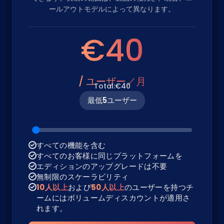
ールアウトモデルによって異なります。
€40
/ ユーザー／月
Total:
€40
最低
5
ユーザー
すべての機能を含む
すべてのお客様に同じプラットフォームを
エディションのアップグレードは不要
無制限のスケーラビリティ
10人以上
および
50人以上
のユーザーを持つチ
ームにはボリュームディスカウントが適用さ
れます。