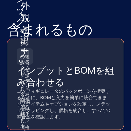
外
ッ
観
ク
含まれるもの
と
有効
なオ
出
プシ
力
。
ョン
の組
カス
み合
インプットとBOMを組
タム
わせ
ブラ
を定
み合わせる
ンデ
義
ィン
し、
コンフィギュレータのバックボーンを構築す
グ、
依存
るために、BOMと入力を簡単に統合できま
直感
関係
す。アイテムやオプションを設定し、ステッ
的な
を自
プをマッピングし、価格を統合し、すべての
レイ
動化
整合性を確認します。
アウ
し、
ト、
価格