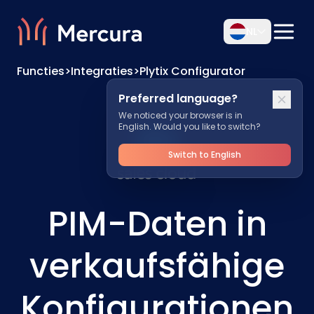
NL
Functies
>
Integraties
>
Plytix Configurator
Preferred language?
We noticed your browser is in
English. Would you like to switch?
Switch to English
PIM-Daten in
verkaufsfähige
Konfigurationen