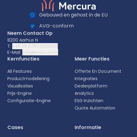
Gebouwd en gehost in de EU
AVG-conform
Neem Contact Op
8200 Aarhus N
T:
+49 211 87973996665
E-Mail:
info@mercura.io
Kernfuncties
Meer Functies
All Features
Offerte En Document
Productmodellering
Integraties
Visualisaties
Dealerplatform
Prijs-Engine
Analytics
Configuratie-Engine
ESG Inzichten
Quote Automation
Selecteer uw taal
Cases
Informatie
Kies uw voorkeurstaal voor een meer