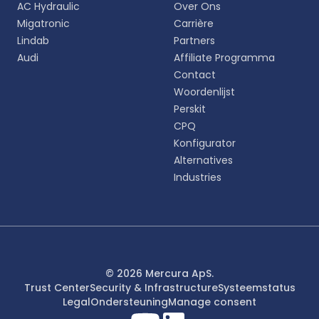
AC Hydraulic
Over Ons
persoonlijke ervaring.
Migatronic
Carrière
Lindab
Partners
English
Audi
Affiliate Programma
EN
Contact
Woordenlijst
Deutsch
DE
Perskit
CPQ
Español
Konfigurator
ES
Alternatives
Industries
Dansk
DA
Svenska
SV
Italiano
© 2026 Mercura ApS.
IT
Trust Center
Security & Infrastructure
Systeemstatus
Legal
Ondersteuning
Manage consent
Français