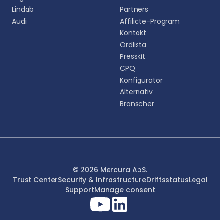
Lindab
Partners
English
Audi
Affiliate-Program
EN
Kontakt
Ordlista
Deutsch
DE
Presskit
CPQ
Español
Konfigurator
ES
Alternativ
Branscher
Dansk
DA
Svenska
SV
Italiano
© 2026 Mercura ApS.
IT
Trust Center
Security & Infrastructure
Driftsstatus
Legal
Support
Manage consent
Français
FR