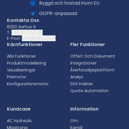
Byggd och hostad inom EU
GDPR-anpassad
Kontakta Oss
8200 Aarhus N
T:
+45 20 77 12 96
E-Post:
info@mercura.io
Kärnfunktioner
Fler Funktioner
Alla Funktioner
Offert Och Dokument
Produktmodellering
Integrationer
Visualiseringar
Återförsäljarplattform
Prismotor
Analys
Konfigurationsmotor
ESG Insikter
Quote Automation
Välj ditt språk
Kundcase
Information
Välj ditt föredragna språk för en mer personlig
AC Hydraulic
Om
upplevelse.
Migatronic
Karriär