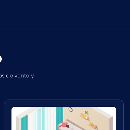
o
os de venta y