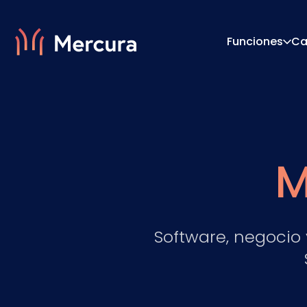
Funciones
Ca
Visualizaciones
Motor 
Modelado De Productos
Sistema
M
Software, negocio