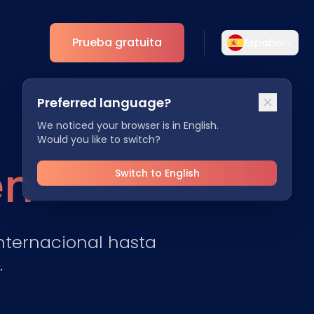
Prueba gratuita
Español
Selecciona tu idioma
Preferred language?
Elige tu idioma preferido para una
mento
Analíticas
experiencia más personalizada.
We noticed your browser is in English.
Would you like to switch?
ESG
English
Deutsch
en
EN
DE
Switch to English
Español
Dansk
ES
DA
nternacional hasta
Svenska
Italiano
SV
IT
.
Français
日本語
FR
JA