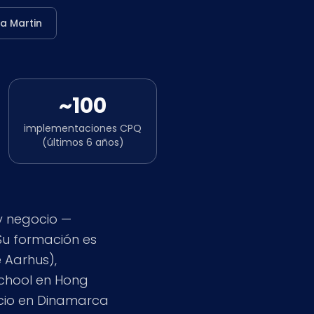
Nederlands
 a Martin
NL
~100
implementaciones CPQ
(últimos 6 años)
y negocio —
Su formación es
 Aarhus),
School en Hong
ocio en Dinamarca