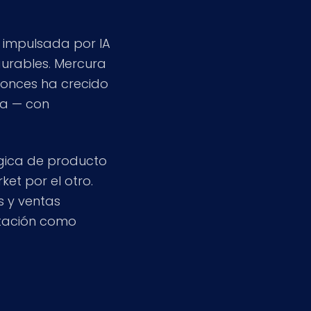
impulsada por IA
urables. Mercura
tonces ha crecido
pa — con
ógica de producto
et por el otro.
s y ventas
ntación como