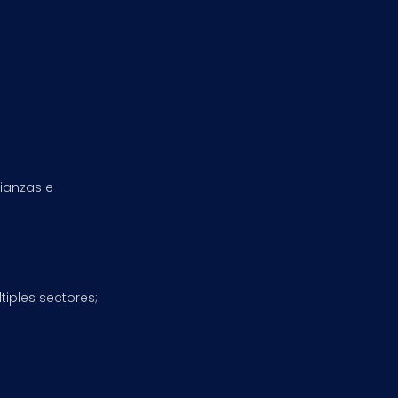
ianzas e
iples sectores;