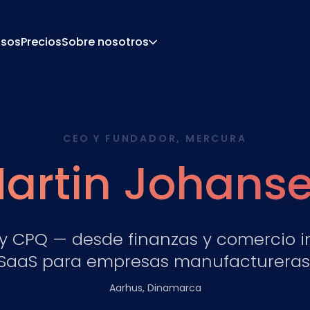
sos
Precios
Sobre nosotros
Acerca De
Carrera
De Configuración
Presupuesto Y Docu
CEO Y FUNDADOR, MERCURA
 De Precios
Integraciones
Contacto
Socios
artin Johans
 y CPQ — desde finanzas y comercio i
SaaS para empresas manufactureras
Aarhus, Dinamarca