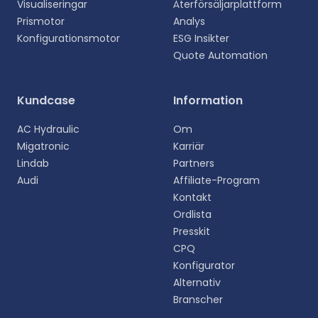
Visualiseringar
Återförsäljarplattform
Prismotor
Analys
Konfigurationsmotor
ESG Insikter
Quote Automation
Kundcase
Information
AC Hydraulic
Om
Migatronic
Karriär
Lindab
Partners
Audi
Affiliate-Program
Kontakt
Ordlista
Presskit
CPQ
Konfigurator
Alternativ
Branscher