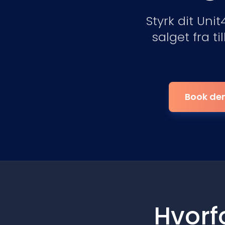
Styrk dit Uni
salget fra t
Book dem
Hvorf