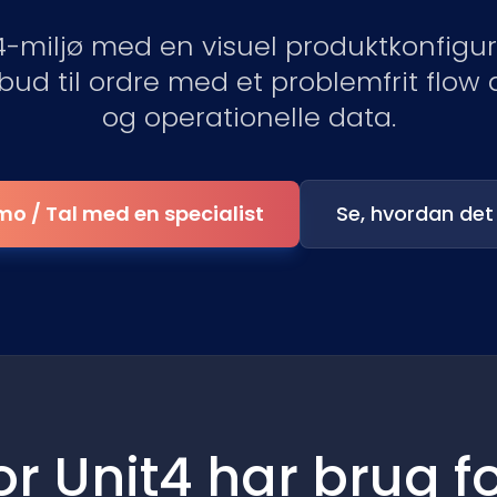
t4-miljø med en visuel produktkonfigur
ilbud til ordre med et problemfrit flow a
og operationelle data.
o / Tal med en specialist
Se, hvordan det
or Unit4 har brug f