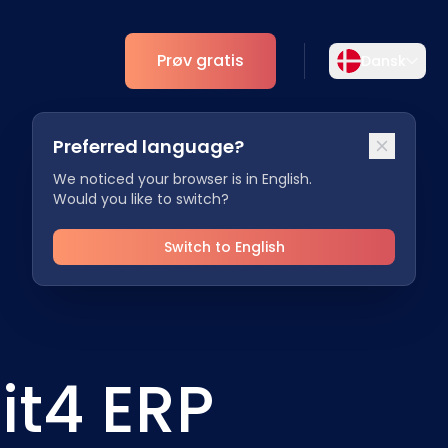
Prøv gratis
Dansk
Vælg sprog
Preferred language?
Vælg dit foretrukne sprog for en mere
r
Analytics
personlig oplevelse.
We noticed your browser is in English.
Would you like to switch?
ESG
English
Deutsch
EN
DE
Switch to English
Español
Dansk
ES
DA
Svenska
Italiano
SV
IT
it4 ERP
Français
日本語
FR
JA