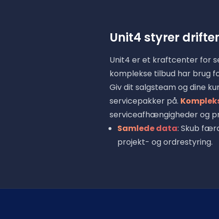
Unit4 styrer drift
Unit4 er et kraftcenter for
komplekse tilbud har brug f
Giv dit salgsteam og dine k
servicepakker på.
Kompleks
serviceafhængigheder og pr
Samlede data
: Skub færd
projekt- og ordrestyring.