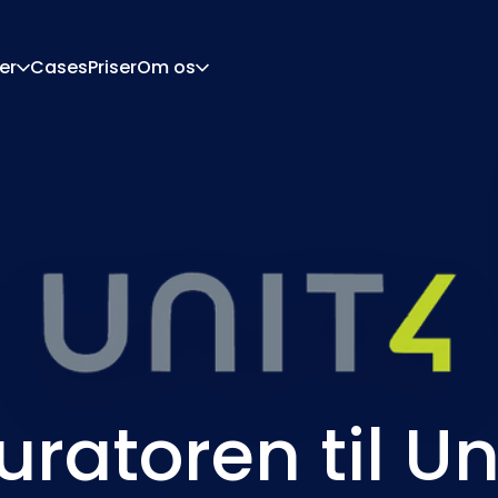
er
Cases
Priser
Om os
Om
Karriere
urationsmotor
Tilbud Og Dokumente
tor
Integrationer
Kontakt
Partnere
uratoren til Un