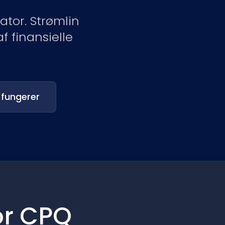
Nederlands
ator. Strømlin
NL
f finansielle
 fungerer
or CPQ