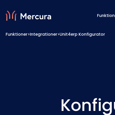
Funktion
Funktioner
>
Integrationer
>
Unit4erp Konfigurator
Visualiseringer
Konfig
Produktmodellering
Prismo
Konfig