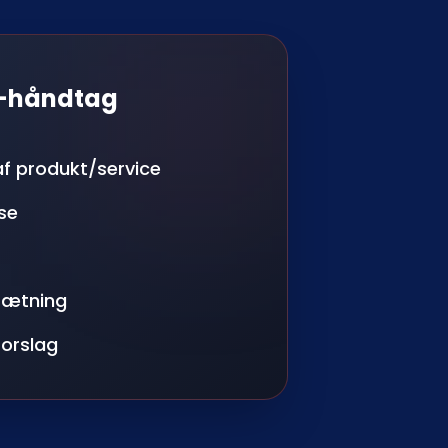
-håndtag
af produkt/service
se
sætning
forslag