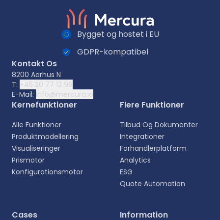
Bygget og hostet i EU
GDPR-kompatibel
Kontakt Os
8200 Aarhus N
T:
+45 20 77 12 96
E-Mail:
info@mercura.io
Kernefunktioner
Flere Funktioner
Alle Funktioner
Tilbud Og Dokumenter
Produktmodellering
Integrationer
Visualiseringer
Forhandlerplatform
Prismotor
Analytics
Konfigurationsmotor
ESG
Quote Automation
Vælg sprog
Cases
Information