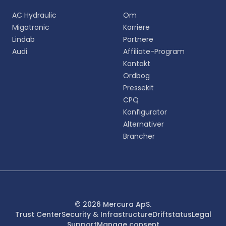
Vælg dit foretrukne sprog for en mere personlig
AC Hydraulic
Om
oplevelse.
Migatronic
Karriere
Lindab
Partnere
English
Audi
Affiliate-Program
EN
Kontakt
Ordbog
Deutsch
DE
Pressekit
CPQ
Español
Konfigurator
ES
Alternativer
Brancher
Dansk
DA
Svenska
SV
Italiano
© 2026 Mercura ApS.
IT
Trust Center
Security & Infrastructure
Driftstatus
Legal
Support
Manage consent