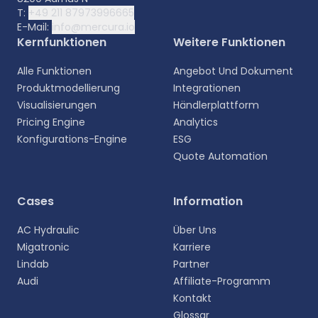
T:
+49 211 87973996665
E-Mail:
info@mercura.io
Kernfunktionen
Weitere Funktionen
Alle Funktionen
Angebot Und Dokument
Produktmodellierung
Integrationen
Visualisierungen
Händlerplattform
Pricing Engine
Analytics
Konfigurations-Engine
ESG
Quote Automation
Wählen Sie Ihre Sprache aus
Cases
Information
Wählen Sie Ihre bevorzugte Sprache für eine
AC Hydraulic
Über Uns
persönlichere Erfahrung.
Migatronic
Karriere
Lindab
Partner
English
Audi
Affiliate-Programm
EN
Kontakt
Glossar