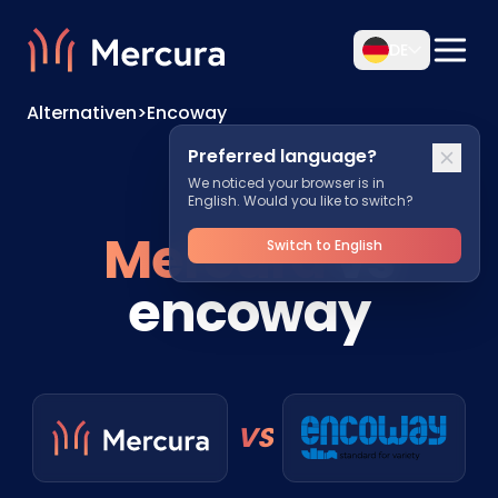
DE
Alternativen
>
Encoway
Preferred language?
We noticed your browser is in
English. Would you like to switch?
Mercura
vs
Switch to English
encoway
VS