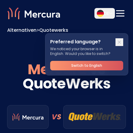
DE
Alternativen
>
Quotewerks
Preferred language?
We noticed your browser is in
English. Would you like to switch?
Mercura
vs
Switch to English
QuoteWerks
VS