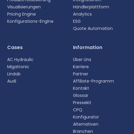
Visualisierungen
Händlerplattform
Pricing Engine
Analytics
Konfigurations-Engine
ESG
Quote Automation
Wählen Sie Ihre Sprache aus
Cases
Information
Wählen Sie Ihre bevorzugte Sprache für eine
AC Hydraulic
Über Uns
persönlichere Erfahrung.
Migatronic
Karriere
Lindab
Partner
English
Audi
Affiliate-Programm
EN
Kontakt
Glossar
Deutsch
DE
Pressekit
CPQ
Español
Konfigurator
ES
Alternativen
Branchen
Dansk