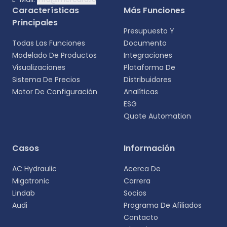
Características
Más Funciones
Principales
Presupuesto Y
Todas Las Funciones
Documento
Modelado De Productos
Integraciones
Visualizaciones
Plataforma De
Sistema De Precios
Distribuidores
Motor De Configuración
Analíticas
ESG
Quote Automation
Selecciona tu idioma
Casos
Información
Elige tu idioma preferido para una experiencia
AC Hydraulic
Acerca De
más personalizada.
Migatronic
Carrera
Lindab
Socios
English
Audi
Programa De Afiliados
EN
Contacto