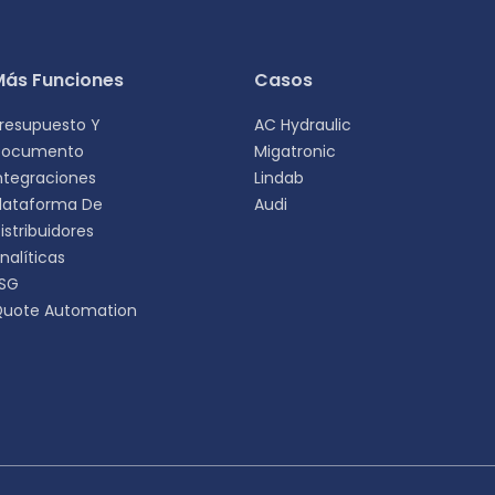
Más Funciones
Casos
resupuesto Y
AC Hydraulic
Documento
Migatronic
ntegraciones
Lindab
lataforma De
Audi
istribuidores
alizada.
nalíticas
SG
Deutsch
uote Automation
DE
Dansk
DA
Italiano
IT