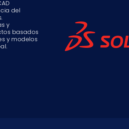
 CAD
cia del
.
as y
ctos basados
nes y modelos
al.