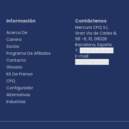
Información
Contáctenos
Mercura CPQ S.L.
Acerca De
Gran Via de Carles III,
98 -6, 10, 08028
Carrera
Barcelona, España
Socios
T:
+34 673 24 19 82
Programa De Afiliados
E-mail:
Contacto
info@mercura.io
Glosario
Kit De Prensa
CPQ
Configurador
Alternativas
Industrias