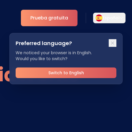
Prueba gratuita
Español
Selecciona tu idioma
Preferred language?
Elige tu idioma preferido para una
mento
Analíticas
experiencia más personalizada.
We noticed your browser is in English.
Would you like to switch?
ESG
lidWorks
English
Deutsch
EN
DE
Switch to English
Español
Dansk
ES
DA
Svenska
Italiano
SV
IT
Français
日本語
FR
JA