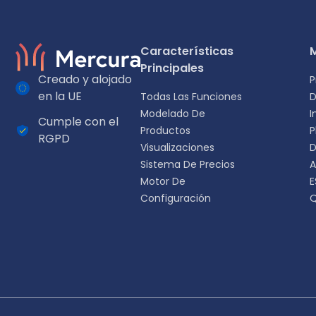
Características
Principales
Creado y alojado
P
en la UE
Todas Las Funciones
Modelado De
I
Cumple con el
Selecciona tu idioma
Productos
P
RGPD
Visualizaciones
D
Elige tu idioma preferido para una experiencia más person
Sistema De Precios
A
Motor De
E
English
Configuración
Q
EN
Español
ES
Svenska
SV