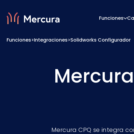
Funciones
Ca
Funciones
>
Integraciones
>
Solidworks Configurador
Visualizaciones
Motor 
Modelado De Productos
Sistema
Mercura
Mercura CPQ se integra co