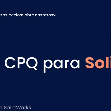
sos
Precios
Sobre nosotros
Acerca De
Carrera
De Configuración
Presupuesto Y Docu
 De Precios
Integraciones
 CPQ para
So
Contacto
Socios
n SolidWorks