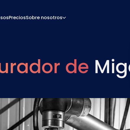
sos
Precios
Sobre nosotros
Acerca De
Carrera
De Configuración
Presupuesto Y Docu
urador de
Mig
 De Precios
Integraciones
Contacto
Socios