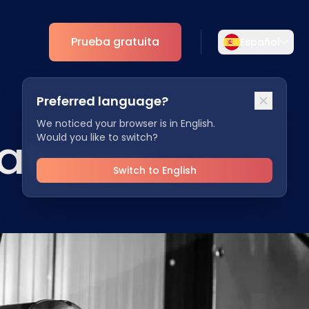
Prueba gratuita
Español
Selecciona tu idioma
Preferred language?
Elige tu idioma preferido para una
mento
Analíticas
experiencia más personalizada.
We noticed your browser is in English.
atronic
Would you like to switch?
ESG
English
Deutsch
EN
DE
Switch to English
Español
Dansk
ES
DA
Svenska
Italiano
SV
IT
Français
日本語
FR
JA