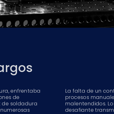
Largos
dura, enfrentaba
La falta de un con
iones de
procesos manuales
t de soldadura
malentendidos. Lo
e numerosas
desafiante transmi