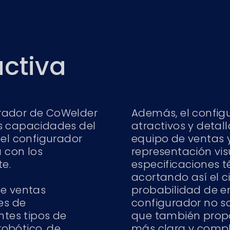
activa
rador de CoWelder
Además, el config
as capacidades del
atractivos y detal
 el configurador
equipo de ventas y
 con los
representación vis
te.
especificaciones t
acortando así el c
de ventas
probabilidad de e
es de
configurador no s
ntes tipos de
que también propo
obótico, de
más clara y compl