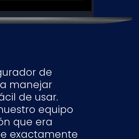
gurador de
ra manejar
il de usar.
 nuestro equipo
ión que era
se exactamente