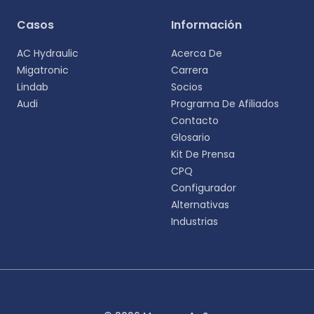
Selecciona tu idioma
Casos
Información
Elige tu idioma preferido para una experiencia
AC Hydraulic
Acerca De
más personalizada.
Migatronic
Carrera
Lindab
Socios
English
Audi
Programa De Afiliados
EN
Contacto
Glosario
Deutsch
DE
Kit De Prensa
CPQ
Español
Configurador
ES
Alternativas
Industrias
Dansk
DA
Svenska
SV
Italiano