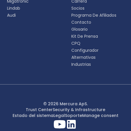
Migatronic
Carrera
Lindab
Socios
English
Audi
Programa De Afiliados
EN
Contacto
Glosario
Deutsch
DE
Kit De Prensa
CPQ
Español
Configurador
ES
Alternativas
Industrias
Dansk
DA
Svenska
SV
Italiano
© 2026 Mercura ApS.
IT
Trust Center
Security & Infrastructure
Estado del sistema
Legal
Soporte
Manage consent
Français
FR