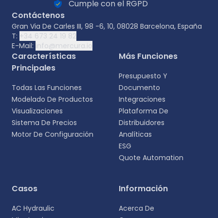
Cumple con el RGPD
Contáctenos
Gran Via De Carles III, 98 -6, 10, 08028 Barcelona, España
T:
+34 673 24 19 82
E-Mail:
info@mercura.io
Características
Más Funciones
Principales
Presupuesto Y
Todas Las Funciones
Documento
Modelado De Productos
Integraciones
Visualizaciones
Plataforma De
Sistema De Precios
Distribuidores
Motor De Configuración
Analíticas
ESG
Quote Automation
Selecciona tu idioma
Casos
Información
Elige tu idioma preferido para una experiencia
AC Hydraulic
Acerca De
más personalizada.