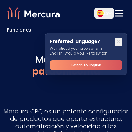
ES
Funciones
Preferred language?
We noticed your browser is in
English. Would you like to switch?
Mercura CPQ
Switch to English
paraUniconta
Mercura CPQ es un potente configurador
de productos que aporta estructura,
automatización y velocidad a los